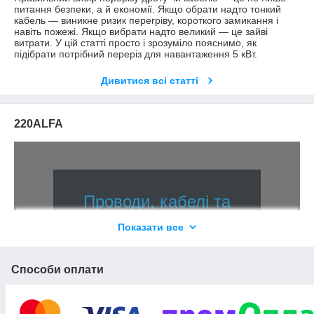
питання безпеки, а й економії. Якщо обрати надто тонкий
кабель — виникне ризик перегріву, короткого замикання і
навіть пожежі. Якщо вибрати надто великий — це зайві
витрати. У цій статті просто і зрозуміло пояснимо, як
підібрати потрібний переріз для навантаження 5 кВт.
Дивитися всі статті
220ALFA
Проводи, кабелі та
супутні електротовари
Показати все
Вся продукція має сертифікати
Способи оплати
відповідності
10000
Понад
товарних позицій в