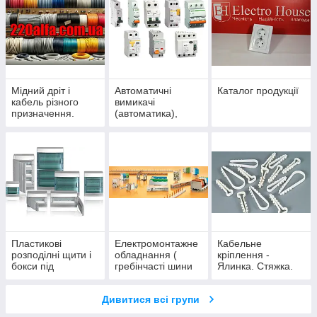
Мідний дріт і
Автоматичні
Каталог продукції
кабель різного
вимикачі
призначення.
(автоматика),
низьковольтне
обладнання та
захисні пристрої.
Пластикові
Електромонтажне
Кабельне
розподілні щити і
обладнання (
кріплення -
бокси під
гребінчасті шини
Ялинка. Стяжка.
автомати.
(гребінка) і нульові
Хомут. Майданчик.
шини на din-рейку
Дюбель. Скоба.
Дивитися всі групи
)
Обойма. Вертоліт.