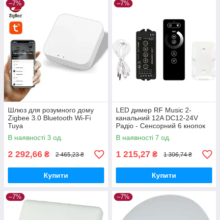
–7%
–7%
Шлюз для розумного дому
LED димер RF Music 2-
Zigbee 3.0 Bluetooth Wi-Fi
канальний 12A DC12-24V
Tuya
Радіо - Сенсорний 6 кнопок
В наявності 3 од.
В наявності 7 од.
2 292,66
1 215,27
₴
₴
2 465,23 ₴
1 306,74 ₴
Купити
Купити
–7%
–7%