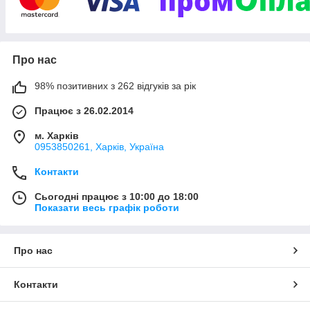
широкому ціновому діапазоні. Тільки
перевірені вітчизняні та зарубіжні
1
бренди, гарантія якості ― від
місяця,
Про нас
відвантаження товару день
оформлення заявки.
98% позитивних з 262 відгуків за рік
Ознайомитися з каталогом
Працює з 26.02.2014
м. Харків
0953850261, Харків, Україна
Контакти
Сьогодні працює з 10:00 до 18:00
Чому клієнти обирають магазин
Показати весь графік роботи
«220Alfa»
Про нас
Широкий асортимент
Понад 1 000 найменувань кабельної,
Контакти
провідникової продукції та супутніх
електротоварів.