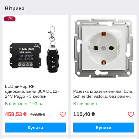
Вітрина
–7%
LED димер RF
одноканальний 30A DC12-
Розетка із заземленням, біла,
24V Радіо - 3 кнопки
Schneider Asfora, без рамки.
В наявності 193 од.
В наявності
458,53
110,40
₴
₴
493,05 ₴
Купити
Купити