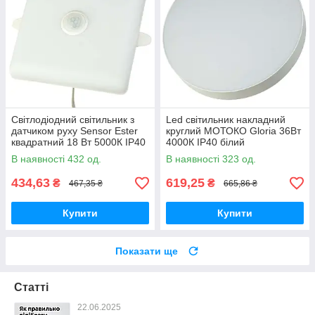
Світлодіодний світильник з
Led світильник накладний
датчиком руху Sensor Ester
круглий МОТОКО Gloria 36Вт
квадратний 18 Вт 5000К IP40
4000К IP40 білий
В наявності 432 од.
В наявності 323 од.
434,63
619,25
₴
₴
467,35 ₴
665,86 ₴
Купити
Купити
Показати ще
Статті
22.06.2025