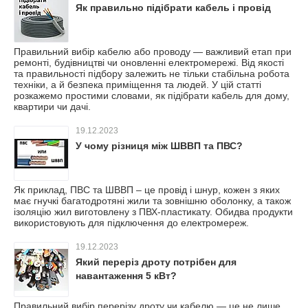
Як правильно підібрати кабель і провід
Правильний вибір кабелю або проводу — важливий етап при
ремонті, будівництві чи оновленні електромережі. Від якості
та правильності підбору залежить не тільки стабільна робота
техніки, а й безпека приміщення та людей. У цій статті
розкажемо простими словами, як підібрати кабель для дому,
квартири чи дачі.
19.12.2023
У чому різниця між ШВВП та ПВС?
Як приклад, ПВС та ШВВП – це провід і шнур, кожен з яких
має гнучкі багатодротяні жили та зовнішню оболонку, а також
ізоляцію жил виготовлену з ПВХ-пластикату. Обидва продукти
використовують для підключення до електромереж.
19.12.2023
Який переріз дроту потрібен для
навантаження 5 кВт?
Правильний вибір перерізу дроту чи кабелю — це не лише