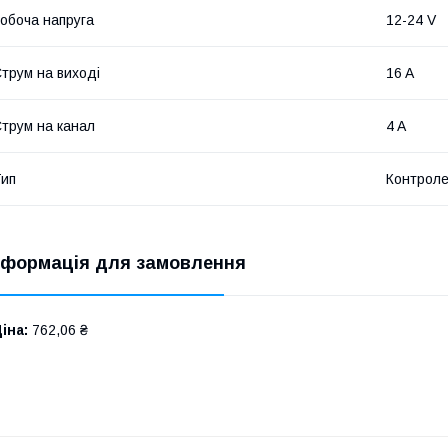
обоча напруга
12-24 V
трум на виході
16 A
трум на канал
4 A
ип
Контроле
нформація для замовлення
іна:
762,06 ₴