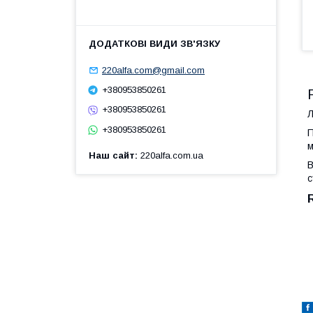
220alfa.com@gmail.com
+380953850261
+380953850261
Л
+380953850261
П
м
Наш сайт
220alfa.com.ua
В
с