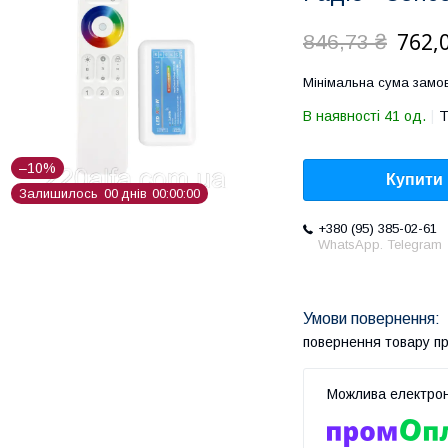
762,
846,73 ₴
Мінімальна сума замов
В наявності 41 од.
Т
–10%
Купити
Залишилось
0
0
днів
0
0
0
0
0
0
+380 (95) 385-02-61
WhatsApp. Telegram
повернення товару п