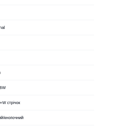
nal
м
76W
+W стрічок
й/кнопочний