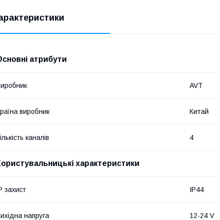
арактеристики
Основні атрибути
иробник
AVT
раїна виробник
Китай
ількість каналів
4
Користувальницькі характеристики
P захист
IP44
ихідна напруга
12-24 V