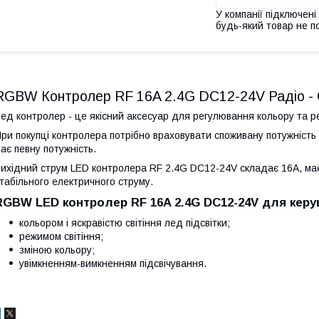
У компанії підключені
будь-який товар не п
RGBW Контролер RF 16A 2.4G DC12-24V Радіо - 
ед контролер - це якісний аксесуар для регулювання кольору та р
ри покупці контролера потрібно враховувати споживану потужність 
ає певну потужність.
ихідний струм LED контролера RF 2.4G DC12-24V складає 16A, має 
табільного електричного струму.
RGBW LED контролер RF 16A 2.4G DC12-24V для керу
кольором і яскравістю світіння лед підсвітки;
режимом світіння;
зміною кольору;
увімкненням-вимкненням підсвічування.