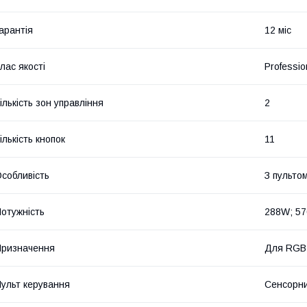
арантія
12 міс
лас якості
Professio
ількість зон управління
2
ількість кнопок
11
собливість
З пульто
отужність
288W; 5
ризначення
Для RGB
ульт керування
Сенсорни