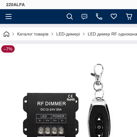
220ALFA
Каталог товарів
LED-димері
LED димер RF одноканал
–7%