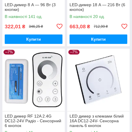
LED-димер 8 А — 96 Вт (3
LED-димер 18 А — 216 Вт (6
кнопки)
кнопок)
В наявності 141 од.
В наявності 20 од.
322,01
663,08
₴
₴
346,25 ₴
712,99 ₴
Купити
Купити
–7%
–7%
LED димер RF 12A 2.4G
LED димер з клемами білий
DC12-24V Радіо - Сенсорний
16A DC12-24V- Сенсорна
6 кнопок
панель 6 кнопок