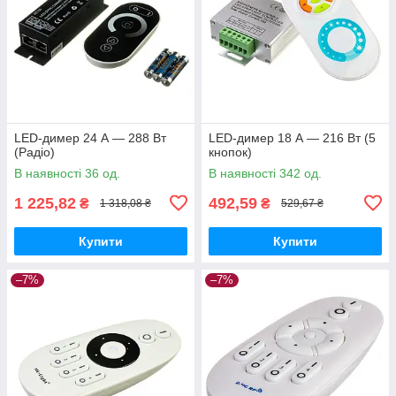
LED-димер 24 А — 288 Вт
LED-димер 18 А — 216 Вт (5
(Радіо)
кнопок)
В наявності 36 од.
В наявності 342 од.
1 225,82
492,59
₴
₴
1 318,08 ₴
529,67 ₴
Купити
Купити
–7%
–7%