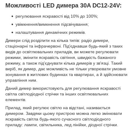
Можливості LED димера 30A DC12-24V:
регулювання яскравості від 10% до 100%;
увімкнення/вимкнення підсвічування;
налаштування динамічних режимів.
Димери слід розділити на кілька типів: радіо димери,
стаціонарні та інфрачервоні. Під'єднавши будь-який з таких
видів до освітлювальних приладів, ви можете регулювати
режими, змінити яскравість світіння, швидкість бажаного
режиму, а також під'єднувати кілька димерів у зв'язці. Такий
виріб, як димер, дає можливість не тільки утворювати умовне
зонування в житлових будинках та квартирах, а й здійснювати
управління ним.
Даний димер використовують для регулювання яскравості
світла світлодіодної стрічки та інших освітлювальних
елементів.
Прилад, який регулює світло на відстані, називається
димером. Завдяки цьому пристрою можна легко змінювати
яскравість світла будь-якого сучасного світлодіодного
приладу: лампи, світильника, лед лінійки, діодної стрічки.