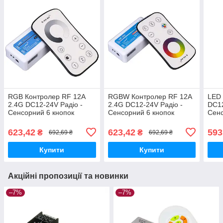
RGB Контролер RF 12A
RGBW Контролер RF 12A
LED 
2.4G DC12-24V Радіо -
2.4G DC12-24V Радіо -
DC12
Сенсорний 6 кнопок
Сенсорний 6 кнопок
Сенс
623,42
623,42
593
₴
₴
692,69 ₴
692,69 ₴
Купити
Купити
Акційні пропозиції та новинки
–7%
–7%