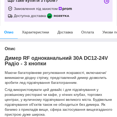
Що таке купити з Пром?
Замовлення під захистом
Доступна доставка
Опис
Характеристики
Доставка
Оплата
Умови п
Опис
Димер RF одноканальний 30A DC12-24V
Радіо - 3 кнопки
Маючи багаторівневе регулювання яскравості, включаючи/
вимикаючи діодну стрічку, представлений димер дозволить
зробити лед підсвічування багатогранним.
Слід використовувати цей девайс і для підсвічування у
розкішному ресторані чи кафе, у нічних клубах, торгових
центрах, у вуличному підсвічуванні великого міста. Будівельне
підсвічування об'єктів також не обходиться без димера. Як
бачимо з прикладів вище, сфера застосування вищезгаданого
пристрою дуже широка.