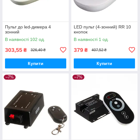
Пульт до led-димера 4
LED пульт (4-зонний) RR 10
зонний
кнопок
В наявності 102 од.
В наявності 1 од.
303,55
379
₴
₴
326,40 ₴
407,52 ₴
Купити
Купити
–7%
–7%