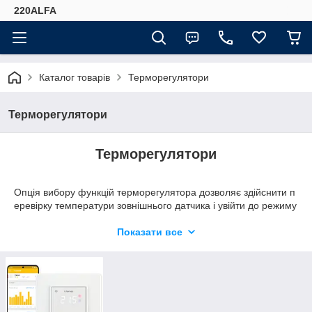
220ALFA
Каталог товарів
Терморегулятори
Терморегулятори
Терморегулятори
Опція вибору функцій терморегулятора дозволяє здійснити п
еревірку температури зовнішнього датчика і увійти до режиму
налаштувань пристрою. Ці звернення найбільш часті, тому д
оступ до них максимально спрощений. Терморегулятор дозв
Показати все
оляє швидко, за допомогою однієї кнопки збільшити або змен
шити значення температури вручну, або змінити її фіксоване
значення для роботи в автоматичному режимі обігріву. Кнопк
а включення/
виключення живлення зазвичай функціонує по прямому приз
наченню, але ряд моделей може її використати також для вк