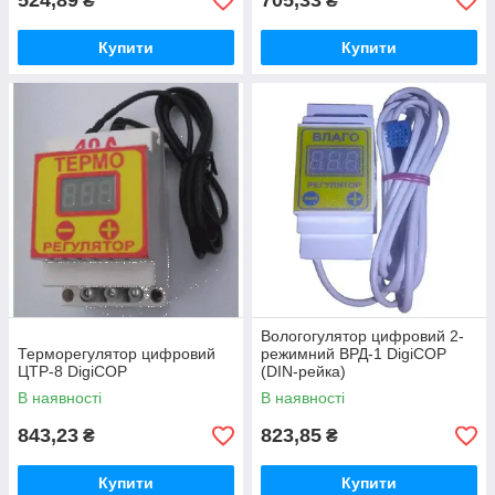
524,89
705,33
₴
₴
Купити
Купити
Вологогулятор цифровий 2-
Терморегулятор цифровий
режимний ВРД-1 DigiCOP
ЦТР-8 DigiCOP
(DIN-рейка)
В наявності
В наявності
843,23
823,85
₴
₴
Купити
Купити