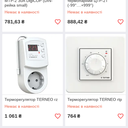
МТР-2 30А DigiCOP (DIN-
термопарний ЦТР-2Т
рейка small)
(-99°....+999°)
Немає в наявності
Немає в наявності
781,63
888,42
₴
₴
Терморегулятор TERNEO rz
Терморегулятор TERNEO rtp
Немає в наявності
Немає в наявності
1 061
764
₴
₴