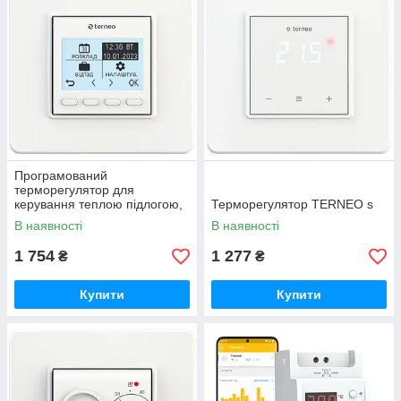
Програмований
терморегулятор для
керування теплою підлогою,
Терморегулятор TERNEO s
пристроями обігріву та
В наявності
В наявності
опалення TERNEO pro
1 754
1 277
₴
₴
Купити
Купити