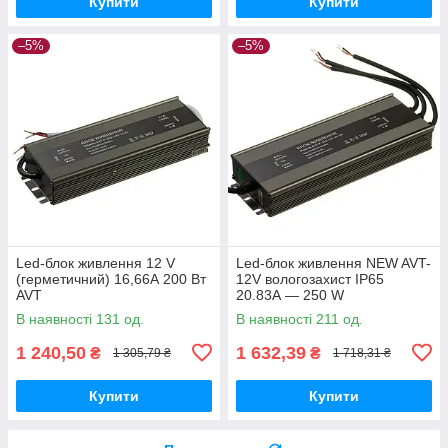
Купити
Купити
–5%
–5%
Led-блок живлення 12 V
Led-блок живлення NEW AVT-
(герметичний) 16,66А 200 Вт
12V вологозахист IP65
AVT
20.83А — 250 W
В наявності 131 од.
В наявності 211 од.
1 240,50
1 632,39
₴
₴
1 305,79 ₴
1 718,31 ₴
Купити
Купити