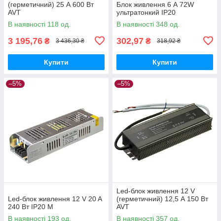
(герметичний) 25 А 600 Вт
Блок живлення 6 А 72W
AVT
ультратонкий IP20
В наявності 118 од.
В наявності 348 од.
3 195,76
302,97
₴
₴
3 436,30 ₴
318,92 ₴
Купити
Купити
–5%
–5%
Led-блок живлення 12 V
Led-блок живлення 12 V 20 A
(герметичний) 12,5 А 150 Вт
240 Вт IP20 М
AVT
В наявності 193 од.
В наявності 357 од.