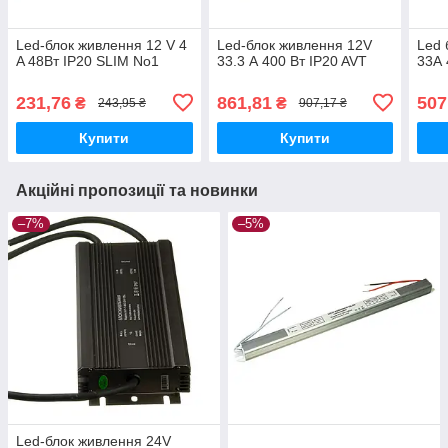
Led-блок живлення 12 V 4
Led-блок живлення 12V
Led 
A 48Bт IP20 SLIM No1
33.3 А 400 Вт IP20 AVT
33А 
231,76
861,81
507
₴
₴
243,95 ₴
907,17 ₴
Купити
Купити
Акційні пропозиції та новинки
–7%
–5%
Led-блок живлення 24V