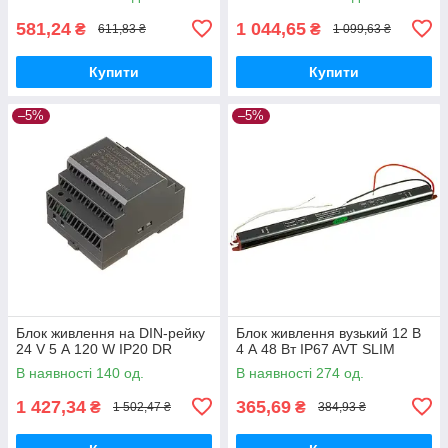
581,24
1 044,65
₴
₴
611,83 ₴
1 099,63 ₴
Купити
Купити
–5%
–5%
Блок живлення на DIN-рейку
Блок живлення вузький 12 В
24 V 5 А 120 W IP20 DR
4 А 48 Вт IP67 AVT SLIM
В наявності 140 од.
В наявності 274 од.
1 427,34
365,69
₴
₴
1 502,47 ₴
384,93 ₴