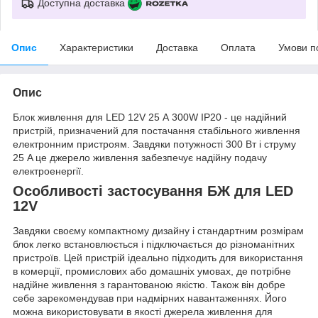
Доступна доставка
Опис
Характеристики
Доставка
Оплата
Умови п
Опис
Блок живлення для LED 12V 25 А 300W IP20 - це надійний
пристрій, призначений для постачання стабільного живлення
електронним пристроям. Завдяки потужності 300 Вт і струму
25 A це джерело живлення забезпечує надійну подачу
електроенергії.
Особливості застосування БЖ для LED
12V
Завдяки своєму компактному дизайну і стандартним розмірам
блок легко встановлюється і підключається до різноманітних
пристроїв. Цей пристрій ідеально підходить для використання
в комерції, промислових або домашніх умовах, де потрібне
надійне живлення з гарантованою якістю. Також він добре
себе зарекомендував при надмірних навантаженнях. Його
можна використовувати в якості джерела живлення для