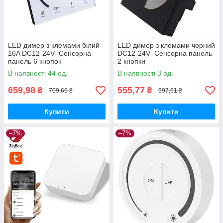
LED димер з клемами білий
LED димер з клемами чорний
16A DC12-24V- Сенсорна
DC12-24V- Сенсорна панель
панель 6 кнопок
2 кнопки
В наявності 44 од.
В наявності 3 од.
659,98
555,77
₴
₴
709,66 ₴
597,61 ₴
Купити
Купити
–7%
–7%