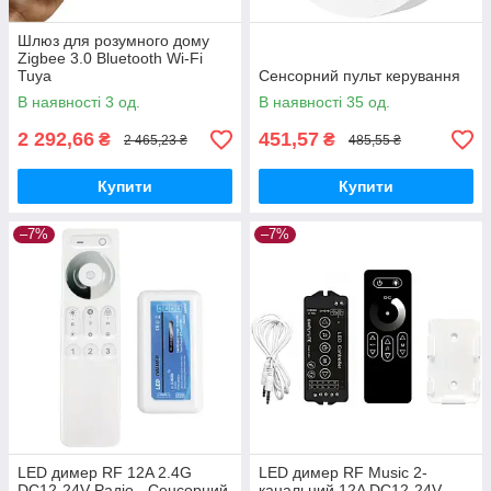
Шлюз для розумного дому
Zigbee 3.0 Bluetooth Wi-Fi
Tuya
Сенсорний пульт керування
В наявності 3 од.
В наявності 35 од.
2 292,66
451,57
₴
₴
2 465,23 ₴
485,55 ₴
Купити
Купити
–7%
–7%
LED димер RF 12A 2.4G
LED димер RF Music 2-
DC12-24V Радіо - Сенсорний
канальний 12A DC12-24V