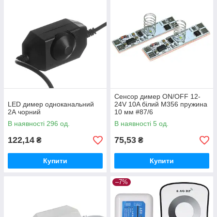
Сенсор димер ON/OFF 12-
LED димер одноканальний
24V 10A білий М356 пружина
2А чорний
10 мм #87/6
В наявності 296 од.
В наявності 5 од.
122,14
75,53
₴
₴
Купити
Купити
–7%