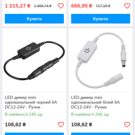
1 215,27
666,95
₴
₴
1 306,74 ₴
717,15 ₴
Купити
Купити
LED димер mini
LED димер mini
одноканальний чорний 6A
одноканальний білий 6A
DC12-24V - Ручне
DC12-24V - Ручне
регулювання
регулювання
В наявності 245 од.
В наявності 246 од.
108,62
108,62
₴
₴