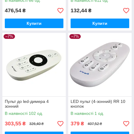
В наявності 66 од.
В наявності 611 од.
476,54
132,44
₴
₴
Купити
Купити
–7%
–7%
Пульт до led-димера 4
LED пульт (4-зонний) RR 10
зонний
кнопок
В наявності 102 од.
В наявності 1 од.
303,55
379
₴
₴
326,40 ₴
407,52 ₴