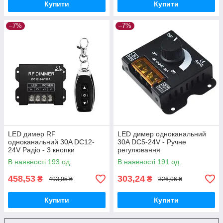
Купити
Купити
–7%
–7%
LED димер RF
LED димер одноканальний
одноканальний 30A DC12-
30A DC5-24V - Ручне
24V Радіо - 3 кнопки
регулювання
В наявності 193 од.
В наявності 191 од.
458,53
303,24
₴
₴
493,05 ₴
326,06 ₴
Купити
Купити