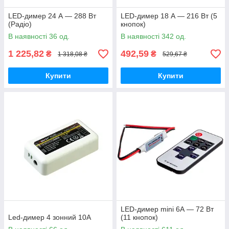
LED-димер 24 А — 288 Вт
LED-димер 18 А — 216 Вт (5
(Радіо)
кнопок)
В наявності 36 од.
В наявності 342 од.
1 225,82
492,59
₴
₴
1 318,08 ₴
529,67 ₴
Купити
Купити
LED-димер mini 6А — 72 Вт
Led-димер 4 зонний 10A
(11 кнопок)