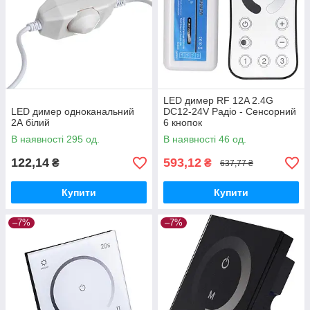
LED димер RF 12A 2.4G
LED димер одноканальний
DC12-24V Радіо - Сенсорний
2А білий
6 кнопок
В наявності 295 од.
В наявності 46 од.
122,14
593,12
₴
₴
637,77 ₴
Купити
Купити
–7%
–7%