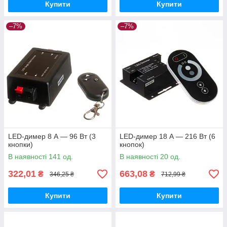
Купити
Купити
–7%
–7%
LED-димер 8 А — 96 Вт (3
LED-димер 18 А — 216 Вт (6
кнопки)
кнопок)
В наявності 141 од.
В наявності 20 од.
322,01
663,08
₴
₴
346,25 ₴
712,99 ₴
Купити
Купити