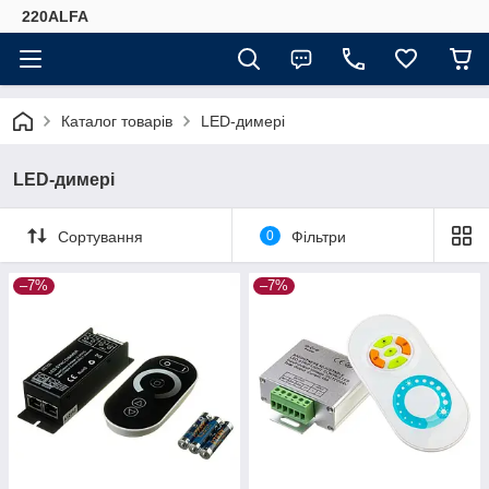
220ALFA
Каталог товарів
LED-димері
LED-димері
Сортування
0
Фільтри
–7%
–7%