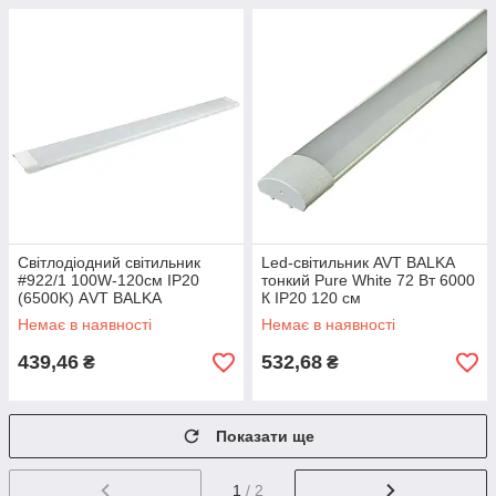
Світлодіодний світильник
Led-світильник AVT BALKA
#922/1 100W-120см IP20
тонкий Pure White 72 Вт 6000
(6500K) АVT BALKA
К IP20 120 см
Немає в наявності
Немає в наявності
439,46
532,68
₴
₴
Показати ще
1
/ 2