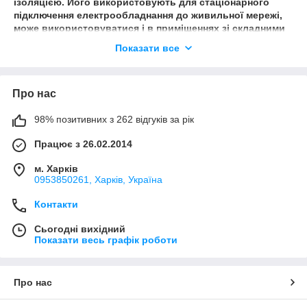
ізоляцією. Його використовують для стаціонарного
підключення електрообладнання до живильної мережі,
може використовуватися і в приміщеннях зі складними
умовами, наприклад, частково затоплені, з підвищеною
Показати все
вологістю або вибухонебезпечні. Використовується і
для проводки в жилих будинках, підходить для
підключення розеток і на виробництві.
Про нас
98% позитивних з 262 відгуків за рік
Працює з 26.02.2014
АВБбШв
– з алюмінієвими жилами і стрічковою бронею
ПВХ ізоляцією кожної жили і шару оперізує ізоляції,
м. Харків
точніше зовні ПВХ-шланг. Застосовується для прокладки
0953850261, Харків, Україна
проводки та підключення електроустановок до
живильної мережі в складних умовах, а також при
Контакти
можливості механічних пошкоджень, у вибухо - і
пожежонебезпечних приміщеннях. В тому числі і для
Сьогодні вихідний
Показати весь графік роботи
зовнішньої прокладки і під землею.
Про нас