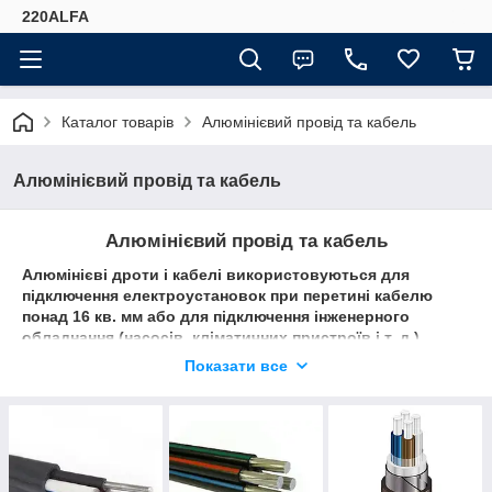
220ALFA
Каталог товарів
Алюмінієвий провід та кабель
Алюмінієвий провід та кабель
Алюмінієвий провід та кабель
Алюмінієві дроти і кабелі використовуються для
підключення електроустановок при перетині кабелю
понад 16 кв. мм або для підключення інженерного
обладнання (насосів, кліматичних пристроїв і т. д.)
дротом від 2,5 кв. мм.. На сьогоднішній день попит на
Показати все
кабель з жилами з алюмінію різних перетинів
залишається високим – це викликано двома причинами:
простий економією і ситуаціями, коли потрібно замінити
частину старої проводки, а фінансів на прокладку нових
мідних жил немає, а також в ситуаціях, описаних вище.
Переваги алюмінію: