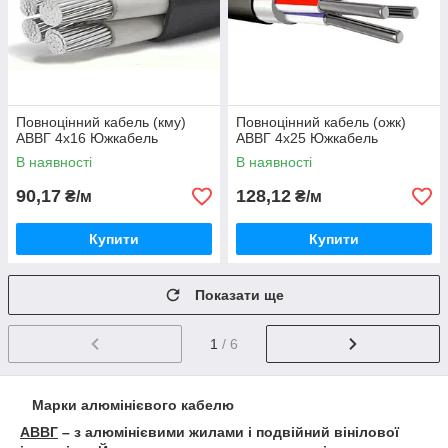
Повноцінний кабель (кму)
Повноцінний кабель (ожк)
АВВГ 4х16 Южкабель
АВВГ 4х25 Южкабель
В наявності
В наявності
90,17
128,12
₴/м
₴/м
Купити
Купити
Показати ще
1
/ 6
Марки алюмінієвого кабелю
АВВГ
– з алюмінієвими жилами і подвійний вінілової