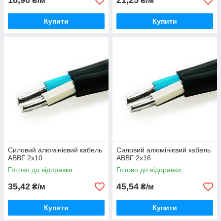
16,90
21,25
₴/м
₴/м
перерізом 16-750 кв. мм.
Купити
Купити
АС
– це не ізольований провід, відрізняється від
попереднього тільки наявністю сталевого сердечника,
що робить його більш жорстким і стійким до механічних
впливів.
Силовий алюмінієвий кабель
Силовий алюмінієвий кабель
АВВГ 2х10
АВВГ 2х16
Готово до відправки
Готово до відправки
35,42
45,54
₴/м
₴/м
Купити
Купити