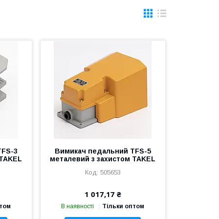
TFS-3
Вимикач педальний TFS-5
 TAKEL
металевий з захистом TAKEL
505653
1 017,17 ₴
птом
В наявності
Тільки оптом