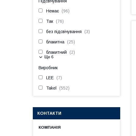
Підсвічування
Немає
96
Так
76
без підсвічування
3
блакитна
25
блакитний
2
Ще 6
Виробник
LEE
7
Takel
552
КОНТАКТИ