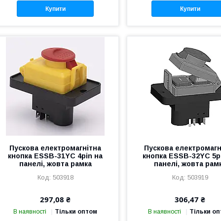
Купити
Купити
Пускова електромагнітна
Пускова електромагн
кнопка ESSB-31YC 4pin на
кнопка ESSB-32YC 5p
панелі, жовта рамка
панелі, жовта рам
503918
503919
297,08 ₴
306,47 ₴
В наявності
Тільки оптом
В наявності
Тільки о