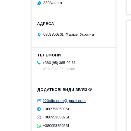
220Альфа
0953850261, Харків, Україна
+380 (95) 385-02-61
WhatsApp. Telegram
220alfa.com@gmail.com
+380953850261
+380953850261
+380953850261