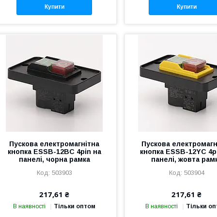
Купити
Купити
Пускова електромагнітна
Пускова електромагн
кнопка ESSB-12BС 4pin на
кнопка ESSB-12YC 4p
панелі, чорна рамка
панелі, жовта рам
503903
503904
217,61 ₴
217,61 ₴
В наявності
Тільки оптом
В наявності
Тільки о