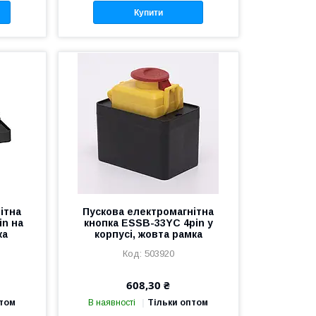
Купити
ітна
Пускова електромагнітна
in на
кнопка ESSB-33YC 4pin у
ка
корпусі, жовта рамка
503920
608,30 ₴
птом
В наявності
Тільки оптом