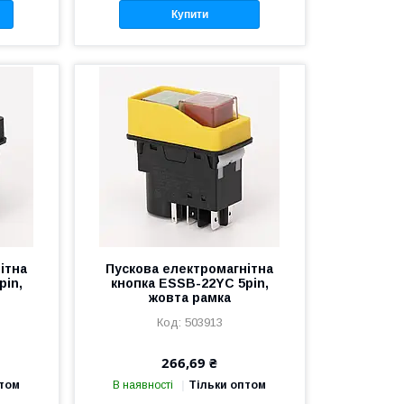
Купити
ітна
Пускова електромагнітна
pin,
кнопка ESSB-22YC 5pin,
жовта рамка
503913
266,69 ₴
птом
В наявності
Тільки оптом