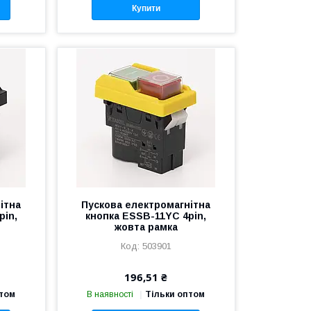
Купити
ітна
Пускова електромагнітна
pin,
кнопка ESSB-11YC 4pin,
жовта рамка
503901
196,51 ₴
птом
В наявності
Тільки оптом