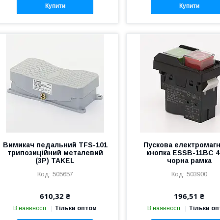
Купити
Купити
Вимикач педальний TFS-101
Пускова електромагн
трипозиційний металевий
кнопка ESSB-11BC 4
(3Р) TAKEL
чорна рамка
505657
503900
610,32 ₴
196,51 ₴
В наявності
Тільки оптом
В наявності
Тільки о