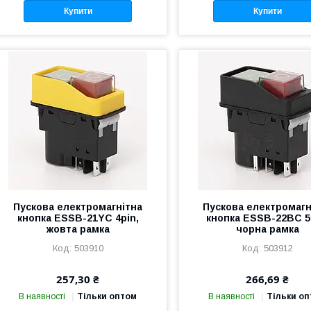
Купити
Купити
Пускова електромагнітна
Пускова електромагн
кнопка ESSB-21YC 4pin,
кнопка ESSB-22BC 5
жовта рамка
чорна рамка
503910
503912
257,30 ₴
266,69 ₴
В наявності
Тільки оптом
В наявності
Тільки о