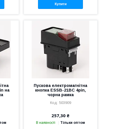
Купити
ітна
Пускова електромагнітна
in на
кнопка ESSB-21BC 4pin,
ка
чорна рамка
503909
257,30 ₴
птом
В наявності
Тільки оптом