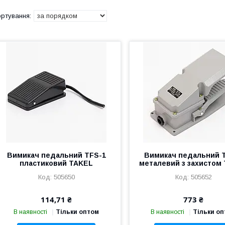
Вимикач педальний TFS-1
Вимикач педальний 
пластиковий TAKEL
металевий з захистом
505650
505652
114,71 ₴
773 ₴
В наявності
Тільки оптом
В наявності
Тільки о