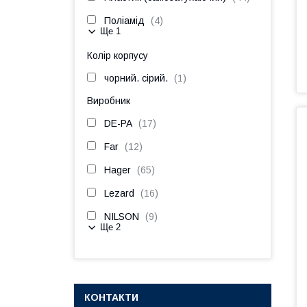
Поліамід
4
Ще 1
Колір корпусу
чорний. сірий.
1
Виробник
DE-PA
17
Far
12
Hager
65
Lezard
16
NILSON
9
Ще 2
КОНТАКТИ