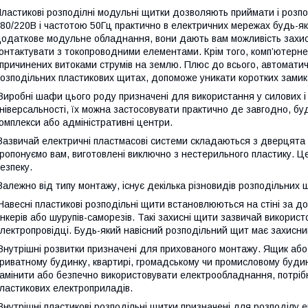
ластикові розподілні модульні щитки дозволяють приймати і розп
80/220В і частотою 50Гц практично в електричних мережах будь-як
одаткове модульне обладнання, вони дають вам можливість захис
онтактувати з токопроводними елементами. Крім того, комп’ютерн
причинених витоками струмів на землю. Плюс до всього, автомати
озподільних пластикових щитах, допоможе уникати коротких замик
иробні шафи цього роду призначені для використання у силових і 
ніверсальності, їх можна застосовувати практично де завгодно, буд
омплекси або адміністративні центри.
азвичай електричні пластмасові системи складаються з дверцята і 
ропонуємо вам, виготовлені виключно з нестерильного пластику. 
езпеку.
алежно від типу монтажу, існує декілька різновидів розподільних щи
авесні пластикові розподільні щити встановлюються на стіні за д
нкерів або шурупів-саморезів. Такі захисні щити зазвичай використ
лектропровідці. Будь-який навісний розподільний щит має захисний с
нутрішні розвитки призначені для прихованого монтажу. Ящик або
риватному будинку, квартирі, громадському чи промисловому будин
амінити або безпечно використовувати електрообладнання, потрібн
ластикових електроприладів.
нутрішні пластикові розподільні щитки призначені для розподілу е