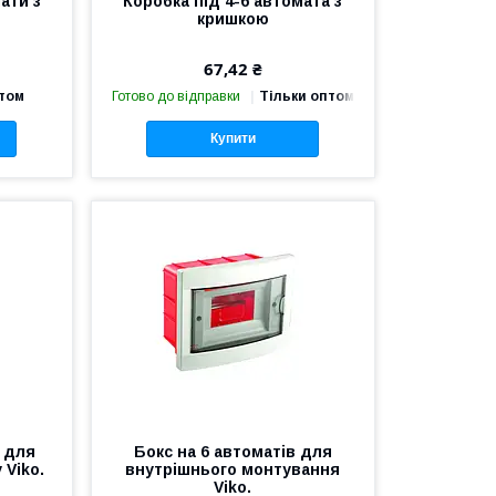
ати з
Коробка під 4-6 автомата з
кришкою
67,42 ₴
птом
Готово до відправки
Тільки оптом
Купити
и для
Бокс на 6 автоматів для
 Viko.
внутрішнього монтування
Viko.