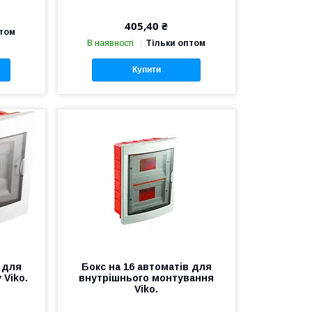
405,40 ₴
птом
В наявності
Тільки оптом
Купити
 для
Бокс на 16 автоматів для
 Viko.
внутрішнього монтування
Viko.