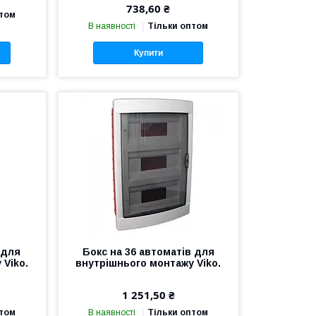
738,60 ₴
птом
В наявності
Тільки оптом
Купити
 для
Бокс на 36 автоматів для
 Viko.
внутрішнього монтажу Viko.
1 251,50 ₴
птом
В наявності
Тільки оптом