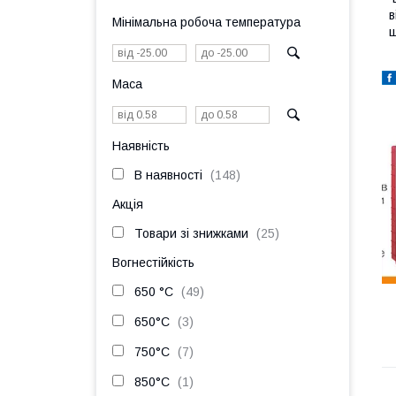
в
Мінімальна робоча температура
ш
Маса
Наявність
В наявності
148
Акція
Товари зі знижками
25
Вогнестійкість
650 °C
49
650°C
3
750°C
7
850°C
1