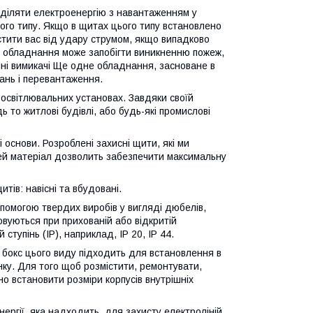
оділяти електроенергію з навантаженням у
ого типу. Якщо в щитах цього типу встановлено
тити вас від удару струмом, якщо випадково
е обладнання може запобігти виникненню пожеж,
чні вимикачі Ще одне обладнання, засноване в
ань і перевантаження.
освітлювальних установах. Завдяки своїй
ь то житлові будівлі, або будь-які промислові
основи. Розроблені захисні щити, які ми
Цей матеріал дозволить забезпечити максимальну
тів: навісні та вбудовані.
опомогою твердих виробів у вигляді дюбелів,
овуються при прихованій або відкритій
тупінь (IP), наприклад, IP 20, IP 44.
 бокс цього виду підходить для встановлення в
ку. Для того щоб розмістити, ремонтувати,
о встановити розміри корпусів внутрішніх
нергії, яка надходить, для захисту електроліній