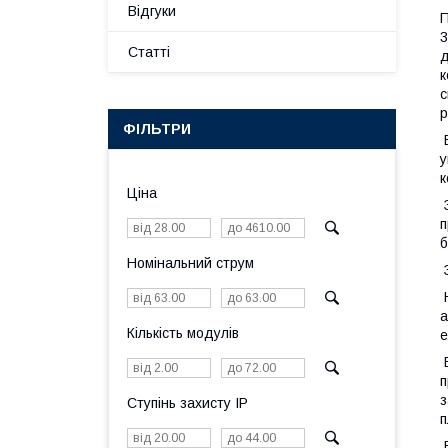
Відгуки
П
3
Статті
д
к
с
р
ФІЛЬТРИ
В
у
к
Ціна
З
п
б
Номінальний струм
З
Н
а
Кількість модулів
е
В
п
з
Ступінь захисту IP
п
В