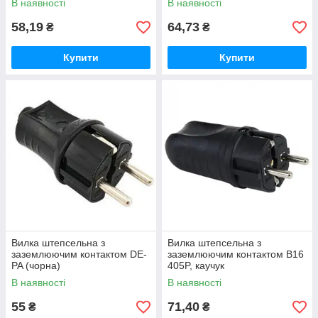
В наявності
В наявності
58,19
64,73
₴
₴
Купити
Купити
Вилка штепсельна з
Вилка штепсельна з
заземлюючим контактом DE-
заземлюючим контактом В16
PA (чорна)
405P, каучук
В наявності
В наявності
55
71,40
₴
₴