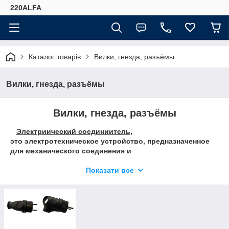
220ALFA
Каталог товарів
Вилки, гнезда, разъёмы
Вилки, гнезда, разъёмы
Вилки, гнезда, разъёмы
Электриический соединиитель
,
это электротехническое устройство, предназначенное
для механического соединения и
разъединения электрических цепей. Обычно состоит из
двух или более частей: вилки (той части соединителя,
Показати все
из которой выступают штыри) и соответствующей
ей розетки (той части соединителя, в которой находятся
углубления для штырей).
Штепсельная розетка, это соединитель,
присоединенный к аппарату или к конструктивному