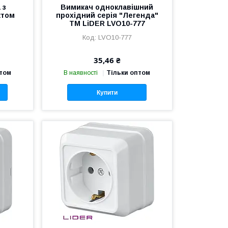
 з
Вимикач одноклавішний
ктом
прохідний серія "Легенда"
TM LiDER LVO10-777
LVO10-777
35,46 ₴
птом
В наявності
Тільки оптом
Купити