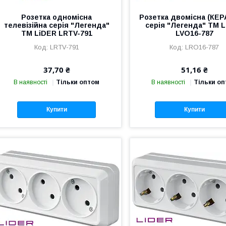
Розетка одномісна
Розетка двомісна (КЕР
телевізійна серія "Легенда"
серія "Легенда" TM 
TM LiDER LRTV-791
LVO16-787
LRTV-791
LRO16-787
37,70 ₴
51,16 ₴
В наявності
Тільки оптом
В наявності
Тільки о
Купити
Купити