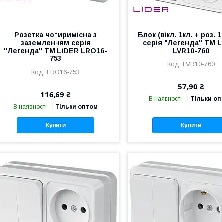
Розетка чотиримісна з
Блок (вікл. 1кл. + роз. 1
заземленням серія
серія "Легенда" TM 
"Легенда" TM LiDER LRO16-
LVR10-760
753
LVR10-760
LRO16-753
57,90 ₴
116,69 ₴
В наявності
Тільки о
В наявності
Тільки оптом
Купити
Купити