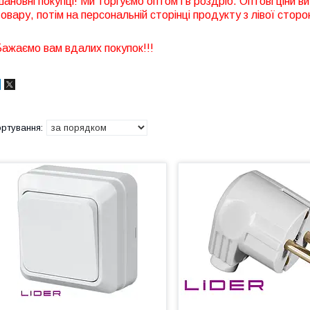
ановні покупці! Ми торгуємо оптом і в роздріб. Оптові ціни
овару, потім на персональній сторінці продукту з лівої сторо
ажаємо вам вдалих покупок!!!