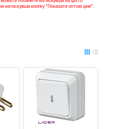
 ви можете побачити натиснувши на фото
ни натиснувши кнопку "Показати оптові ціни".