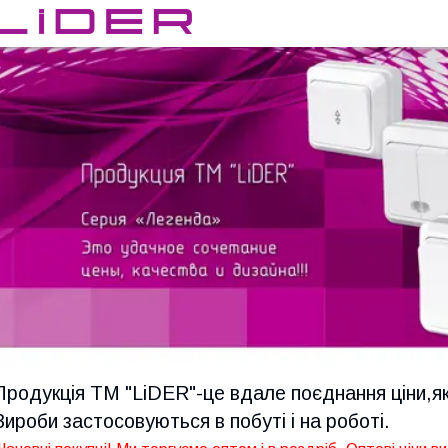
Продукція ТМ "LiDER"-це вдале поєднання ціни,як
Вироби застосовуються в побуті і на роботі.