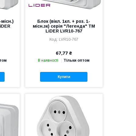
-місн.)
Блок (вікл. 1кл. + роз. 1-
LiDER
місн.зк) серія "Легенда" TM
LiDER LVR10-767
LVR10-767
67,77 ₴
птом
В наявності
Тільки оптом
Купити