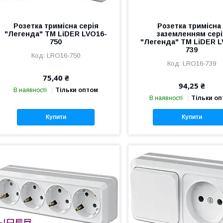
Розетка тримісна серія
Розетка тримісна 
"Легенда" TM LiDER LVO16-
заземленням сері
750
"Легенда" TM LiDER L
739
LRO16-750
LRO16-739
75,40 ₴
94,25 ₴
В наявності
Тільки оптом
В наявності
Тільки о
Купити
Купити