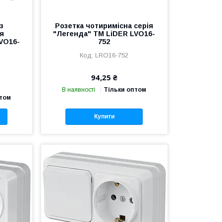
з
Розетка чотиримісна серія
я
"Легенда" TM LiDER LVO16-
VO16-
752
LRO16-752
94,25 ₴
В наявності
Тільки оптом
птом
Купити