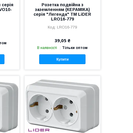
 серія
Розетка подвійна з
VO10-
заземленням (КЕРАМІКА)
серія "Легенда" TM LiDER
LRО16-779
LRО16-779
39,05 ₴
птом
В наявності
Тільки оптом
Купити