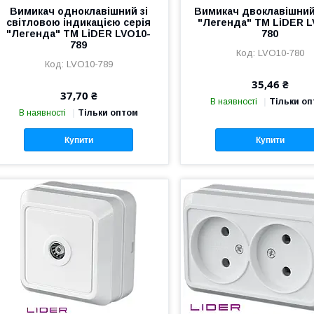
Вимикач одноклавішний зі
Вимикач двоклавішний
світловою індикацією серія
"Легенда" TM LiDER L
"Легенда" ТМ LiDER LVO10-
780
789
LVO10-780
LVO10-789
35,46 ₴
37,70 ₴
В наявності
Тільки о
В наявності
Тільки оптом
Купити
Купити