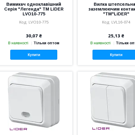
Вимикач одноклавішний
Вилка штепсельна
Серія "Легенда" TM LiDER
заземлюючим конта
LVO10-775
"ТМ"LiDER"
LVO10-775
LVL16-074
30,07 ₴
25,13 ₴
В наявності
Тільки оптом
В наявності
Тільки о
Купити
Купити