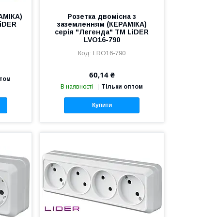
АМІКА)
Розетка двомісна з
LiDER
заземленням (КЕРАМІКА)
серія "Легенда" TM LiDER
LVO16-790
LRO16-790
60,14 ₴
птом
В наявності
Тільки оптом
Купити