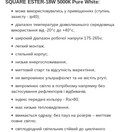
SQUARE ESTER-18W 5000К Pure White:
може використовуватись у приміщеннях (ступінь
захисту - ip40);
діапазон температури довколишнього середовища
використання від -20°с до +40°с;
широкий діапазон робочої напруги 175-265v;
легкий монтаж;
стильний корпус;
низьке енергоспоживання;
миттєвий старт та відсутність мерехтіння;
не випромінює ультрафіолет та не містіть ртуті;
випромінює світло в потрібному напрямку без
застосування рефлекторів і відбивачів;
індекс передачі кольору - Ra>80;
має низьке тепловиділення;
вмикається одразу, без пауз на розігрів – миттєве
повне світло;
світлодіодний світильник стійкий до циклічного