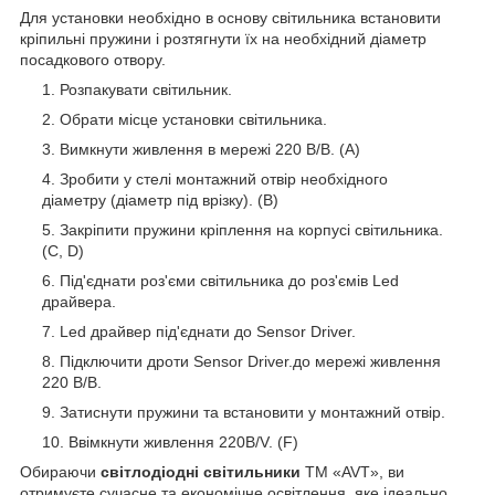
Для установки необхідно в основу світильника встановити
кріпильні пружини і розтягнути їх на необхідний діаметр
посадкового отвору.
Розпакувати світильник.
Обрати місце установки світильника.
Вимкнути живлення в мережі 220 В/В. (А)
Зробити у стелі монтажний отвір необхідного
діаметру (діаметр під врізку). (В)
Закріпити пружини кріплення на корпусі світильника.
(С, D)
Під'єднати роз'єми світильника до роз'ємів Led
драйвера.
Led драйвер під'єднати до Sensor Driver.
Підключити дроти Sensor Driver.до мережі живлення
220 В/В.
Затиснути пружини та встановити у монтажний отвір.
Ввімкнути живлення 220В/V. (F)
Обираючи
світлодіодні світильники
ТМ «AVT», ви
отримуєте сучасне та економічне освітлення, яке ідеально