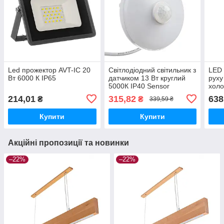
Led прожектор AVT-IC 20
Світлодіодний світильник з
LED 
Вт 6000 К IP65
датчиком 13 Вт круглий
руху
5000К IP40 Sensor
холо
214,01
315,82
638
₴
₴
339,59 ₴
Купити
Купити
Акційні пропозиції та новинки
–22%
–22%