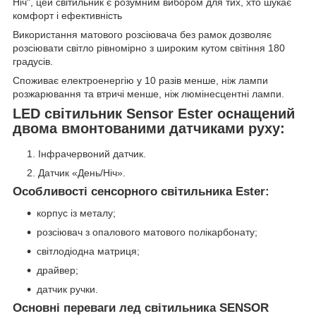
Ніч", цей світильник є розумним вибором для тих, хто шукає
комфорт і ефективність
Використання матового розсіювача без рамок дозволяє
розсіювати світло рівномірно з широким кутом світіння 180
градусів.
Споживає електроенергію у 10 разів менше, ніж лампи
розжарювання та втричі менше, ніж люмінесцентні лампи.
LED світильник Sensor Ester оснащений
двома вмонтованими датчиками руху:
Інфрачервоний датчик.
Датчик «День/Ніч».
Особливості сенсорного світильника Ester:
корпус із металу;
розсіювач з опалового матового полікарбонату;
світлодіодна матриця;
драйвер;
датчик ручки.
Основні переваги лед світильника SENSOR