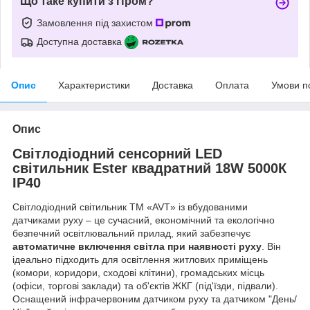
Що таке купити з Пром?
Замовлення під захистом
Доступна доставка
Опис
Характеристики
Доставка
Оплата
Умови п
Опис
Світлодіодний сенсорний LED
світильник Ester квадратний 18W 5000К
IP40
Світлодіодний світильник ТМ «AVT» із вбудованими
датчиками руху – це сучасний, економічний та екологічно
безпечний освітлювальний прилад, який забезпечує
автоматичне включення світла при наявності руху
. Він
ідеально підходить для освітлення житлових приміщень
(комори, коридори, сходові клітини), громадських місць
(офіси, торгові заклади) та об'єктів ЖКГ (під'їзди, підвали).
Оснащений інфрачервоним датчиком руху та датчиком "День/