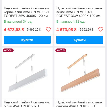
Підвісний лінійний світильник
Підвісний лінійний світильник
коричневий AVATON #1502/1
венге AVATON #1501/1
FOREST-36W 4000K 120 см
FOREST-36W 4000K 120 см
(бук)
(бук)
В наявності 34 од.
В наявності 31 од.
4 673,98
4 673,98
₴
₴
5 992,29 ₴
5 992,29 ₴
Купити
Купити
–22%
–22%
Підвісний лінійний світильник
Підвісний лінійний світильник
білий AVATON #1507/1
сонома AVATON #1506/1