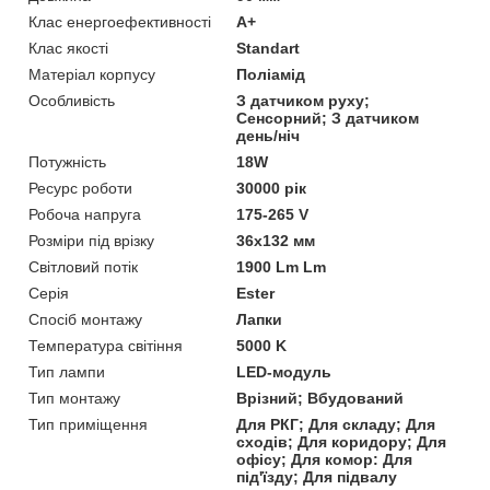
Клас енергоефективності
A+
Клас якості
Standart
Матеріал корпусу
Поліамід
Особливість
З датчиком руху;
Сенсорний; З датчиком
день/ніч
Потужність
18W
Ресурс роботи
30000 рік
Робоча напруга
175-265 V
Розміри під врізку
36x132 мм
Світловий потік
1900 Lm Lm
Серія
Ester
Спосіб монтажу
Лапки
Температура світіння
5000 K
Тип лампи
LED-модуль
Тип монтажу
Врізний; Вбудований
Тип приміщення
Для РКГ; Для складу; Для
сходів; Для коридору; Для
офісу; Для комор: Для
під'їзду; Для підвалу