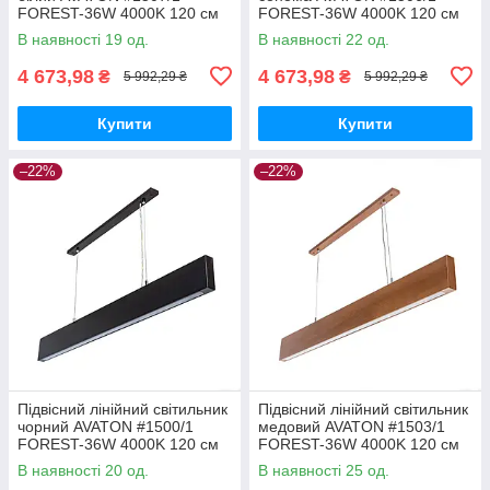
FOREST-36W 4000K 120 см
FOREST-36W 4000K 120 см
(бук)
(бук)
В наявності 19 од.
В наявності 22 од.
4 673,98
4 673,98
₴
₴
5 992,29 ₴
5 992,29 ₴
Купити
Купити
–22%
–22%
Підвісний лінійний світильник
Підвісний лінійний світильник
чорний AVATON #1500/1
медовий AVATON #1503/1
FOREST-36W 4000K 120 см
FOREST-36W 4000K 120 см
(бук)
(бук)
В наявності 20 од.
В наявності 25 од.