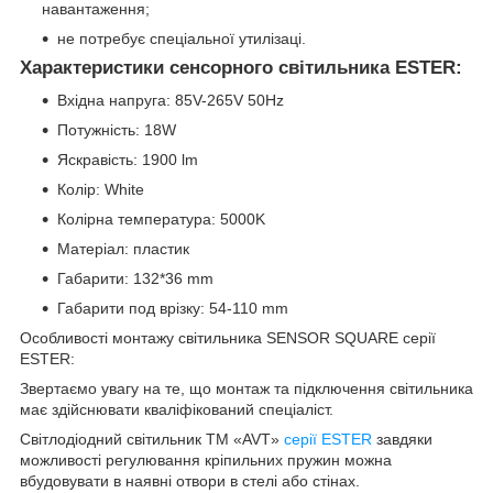
навантаження;
не потребує спеціальної утилізаці.
Характеристики сенсорного світильника ESTER:
Вхідна напруга: 85V-265V 50Hz
Потужність: 18W
Яскравість: 1900 lm
Колір: White
Колірна температура: 5000K
Матеріал: пластик
Габарити: 132*36 mm
Габарити под врізку: 54-110 mm
Особливості монтажу світильника SENSOR SQUARE серії
ESTER:
Звертаємо увагу на те, що монтаж та підключення світильника
має здійснювати кваліфікований спеціаліст.
Світлодіодний світильник ТМ «AVT»
серії ESTER
завдяки
можливості регулювання кріпильних пружин можна
вбудовувати в наявні отвори в стелі або стінах.