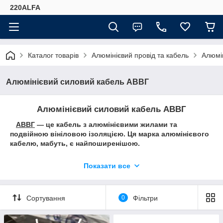
220ALFA
Каталог товарів
Алюмінієвий провід та кабель
Алюмі
Алюмінієвий силовий кабель АВВГ
Алюмінієвий силовий кабель АВВГ
АВВГ
— це кабель з алюмінієвими жилами та
подвійною вініловою ізоляцією. Ця марка алюмінієвого
кабелю, мабуть, є найпоширенішою.
Коротка характеристика:
Показати все
Використовується в мережах 0,66/1 кВ із частотою
змінного струму 50 Гц. Випускається в діапазоні
перерізів від 2,5 до 240 кв. мм. З кількістю жил від 2 до
Сортування
0
Фільтри
4.
Силовий кабель АВВГ використовують для
стаціонарного під'єднання електрообладнання до мережі