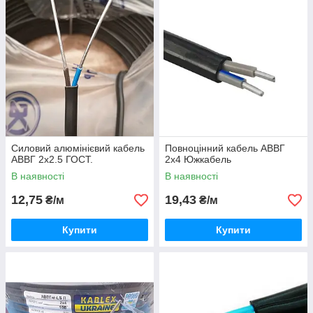
живлення, може використовуватися й у приміщеннях зі
складними умовами, наприклад, частково затоплені, з
підвищеною вологістю або вибухові. Його можна
використовувати як провідник на силову проводину
фактично активно використовується в мережах 0,4 кВ.
Використовується і для проведення в житлових
будинках, підходить для під'єднання розеток і на
виробництві.
Силовий алюмінієвий кабель
Повноцінний кабель АВВГ
АВВГ 2х2.5 ГОСТ.
2х4 Южкабель
В наявності
В наявності
12,75
19,43
₴/м
₴/м
Купити
Купити