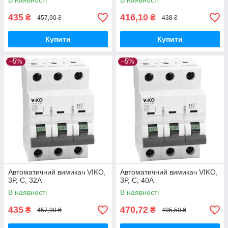
В наявності
В наявності
435
416,10
₴
₴
457,90 ₴
438 ₴
Купити
Купити
–5%
–5%
Автоматичний вимикач VIKO,
Автоматичний вимикач VIKO,
3P, C, 32A
3P, C, 40A
В наявності
В наявності
435
470,72
₴
₴
457,90 ₴
495,50 ₴