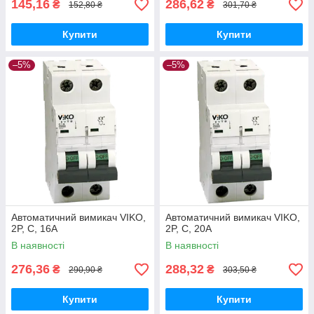
145,16
286,62
₴
₴
152,80 ₴
301,70 ₴
Купити
Купити
–5%
–5%
Автоматичний вимикач VIKO,
Автоматичний вимикач VIKO,
2P, C, 16A
2P, C, 20A
В наявності
В наявності
276,36
288,32
₴
₴
290,90 ₴
303,50 ₴
Купити
Купити