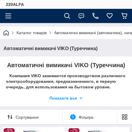
220ALFA
Каталог товарів
Автоматичні вимикачі (автоматика), низ
Автоматичні вимикачі VIKO (Туреччина)
Автоматичні вимикачі VIKO (Туреччина)
Компания VIKO занимается производством различного
электрооборудования, предназначенного, в первую
очередь, для использования на бытовом уровне.
Производимые в Турции, розетки, выключатели ( также
и автоматические выключатели) VIKO пользуются
Показати все
спросом более чем в 70 странах мира, и Украина не
является исключением. Характерной особенностью
данной компании является соблюдение всех
Сортування
0
Фільтри
международных стандартов безопасности – розетки,
выключатели VIKO полностью соответствуют
–5%
–7%
европейским, и, тем более, украинским нормативам для