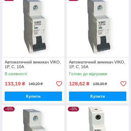
подобных изделий.
Основные преимущества автоматических
выключателей VIKO:
Зручна система маркування ліній, яка дозволяє з
легкістю визначати безпосередньо з панелі
запобіжника, на якій лінії є проблема.
Автоматичні вимикачі також оснащені широким
спектром аксесуарів, які, завдяки можливості
монтажу без шурупів і болтів полегшують роботи
Автоматичний вимикач VIKO,
Автоматичний вимикач VIKO,
фахівця з монтажу і забезпечують всі потреби
1P, C, 10A
1P, C, 16A
споживача.
В наявності
Готово до відправки
133,19
128,62
₴
₴
140,20 ₴
138,30 ₴
Купити
Купити
–5%
–5%