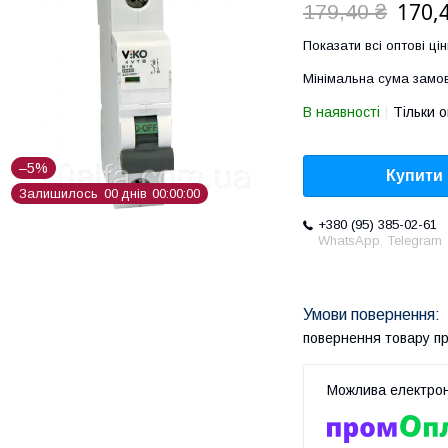
170,
179,40 ₴
Показати всі оптові цін
Мінімальна сума замов
В наявності
Тільки 
–5%
Купити
Залишилось
0
0
днів
0
0
0
0
0
0
+380 (95) 385-02-61
WhatsApp. Telegram
повернення товару п