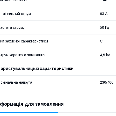
омінальний струм
63 А
астота струму
50 Гц
ип захисної характеристики
C
трум короткого замикання
4,5 kA
Користувальницькі характеристики
омінальна напруга
230/400
нформація для замовлення