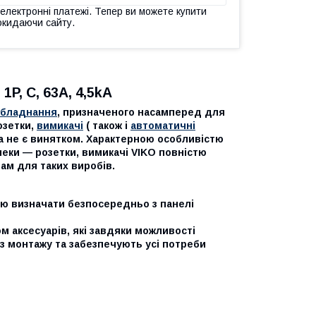
 електронні платежі. Тепер ви можете купити
окидаючи сайту.
P, C, 63A, 4,5kA
обладнання
, призначеного насамперед для
озетки,
вимикачі
( також і
автоматичні
їна не є винятком. Характерною особливістю
пеки — розетки, вимикачі VIKO повністю
ам для таких виробів.
стю визначати безпосередньо з панелі
 аксесуарів, які завдяки можливості
з монтажу та забезпечують усі потреби