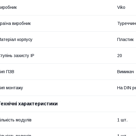
иробник
Viko
раїна виробник
Туреччи
атеріал корпусу
Пластик
тупінь захисту IP
20
ип ПЗВ
Вимикач
ип монтажу
На DIN р
Технічні характеристики
ількість модулів
1 шт.
ількість полюсів
1 шт.