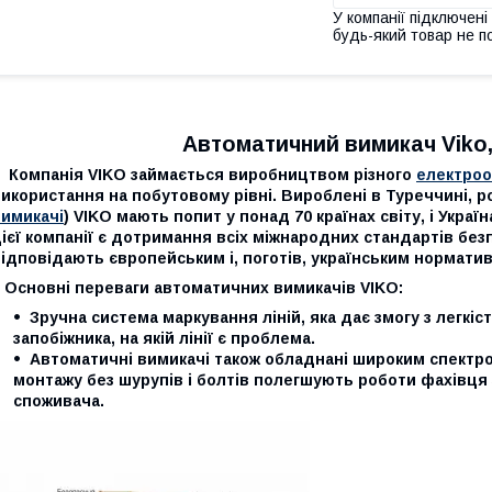
У компанії підключені
будь-який товар не п
Автоматичний вимикач Viko, 1
Компанія VIKO займається виробництвом різного
електро
икористання на побутовому рівні. Вироблені в Туреччині, р
вимикачі
) VIKO мають попит у понад 70 країнах світу, і Укра
ієї компанії є дотримання всіх міжнародних стандартів без
ідповідають європейським і, поготів, українським норматив
Основні переваги автоматичних вимикачів VIKO:
Зручна система маркування ліній, яка дає змогу з легкі
запобіжника, на якій лінії є проблема.
Автоматичні вимикачі також обладнані широким спектром
монтажу без шурупів і болтів полегшують роботи фахівця 
споживача.