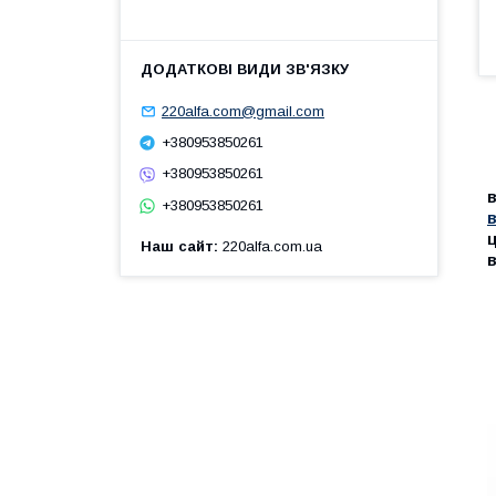
220alfa.com@gmail.com
+380953850261
+380953850261
в
+380953850261
ц
Наш сайт
220alfa.com.ua
в