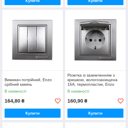
Купити
Купити
Розетка із заземленням з
Вимикач потрійний, Enzo
кришкою, вологозахищена
срібний камінь
16А, термопластик, Enzo
срібний камінь
В наявності
В наявності
164,80
160,90
₴
₴
Купити
Купити