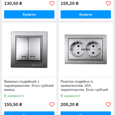
130,50
155,20
₴
₴
Купити
Купити
Вимикач подвійний з
Розетка подвійна із
підсвічуванням, Enzo срібний
заземленням 16А,
камінь
термопластик, Enzo срібний
камінь
В наявності
В наявності
155,50
200,20
₴
₴