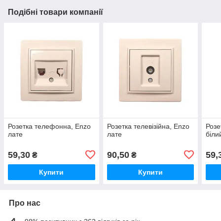
Подібні товари компанії
Розетка телефонна, Enzo
Розетка телевізійна, Enzo
Розе
лате
лате
біли
59,30
90,50
59,
₴
₴
Купити
Купити
Про нас