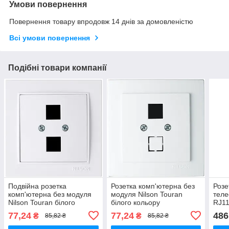
Умови повернення
Повернення товару впродовж 14 днів за домовленістю
Всі умови повернення
Подібні товари компанії
Подвійна розетка
Розетка комп'ютерна без
Розе
комп'ютерна без модуля
модуля Nilson Touran
теле
Nilson Touran білого
білого кольору
RJ11
кольору
(біл
77,24
77,24
486
₴
₴
85,82 ₴
85,82 ₴