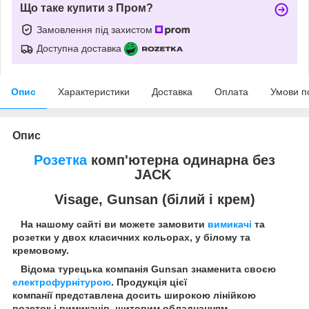
Що таке купити з Пром?
Замовлення під захистом
Доступна доставка
Опис
Характеристики
Доставка
Оплата
Умови п
Опис
Розетка
комп'ютерна одинарна без
JACK
Visage, Gunsan (білий і крем)
На нашому сайті ви можете замовити
вимикачі
та
розетки у двох класичних кольорах, у білому та
кремовому.
Відома турецька компанія Gunsan знаменита своєю
електрофурнітурою
. Продукція цієї
компанії представлена досить широкою лінійкою
розеток і вимикачів, щитовим обладнанням,