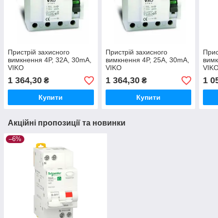
Пристрій захисного
Пристрій захисного
Прис
вимкнення 4P, 32A, 30mA,
вимкнення 4P, 25A, 30mA,
вимк
VIKO
VIKO
VIK
1 364,30
1 364,30
1 0
₴
₴
Купити
Купити
Акційні пропозиції та новинки
–6%