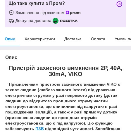
Що таке купити з Пром?
Замовлення під захистом
Доступна доставка
Опис
Характеристики
Доставка
Оплата
Умови п
Опис
Пристрій захисного вимкнення 2P, 40A,
30mA, VIKO
Призначенням пристрою захисного вимкнення VIKO є
захист людини (любого живого істоти) від ураження
електричним струмом у разі непрямого дотику (дотик
людини до відкритого провідного струму частин
електроустановки, що опинилися під напругою в разі
пошкодження ізоляції), а також у разі прямому дотику
(прикоснення людини до провідних струмів
електроустановки, що є під напругою). Цю функцію
забезпечують
ПЗВ
відповідної чутливості. Запобігання