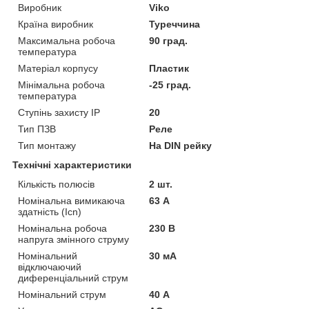
Виробник
Viko
Країна виробник
Туреччина
Максимальна робоча
90 град.
температура
Матеріал корпусу
Пластик
Мінімальна робоча
-25 град.
температура
Ступінь захисту IP
20
Тип ПЗВ
Реле
Тип монтажу
На DIN рейку
Технічні характеристики
Кількість полюсів
2 шт.
Номінальна вимикаюча
63 А
здатність (Icn)
Номінальна робоча
230 В
напруга змінного струму
Номінальний
30 мА
відключаючий
диференціальний струм
Номінальний струм
40 А