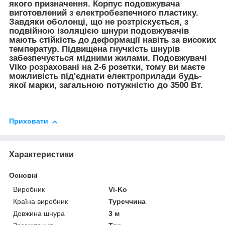
якого призначення. Корпус подовжувача
виготовлений з електробезпечного пластику.
Завдяки оболонці, що не розтріскується, з
подвійною ізоляцією шнури подовжувачів
мають стійкість до деформації навіть за високих
температур. Підвищена гнучкість шнурів
забезпечується мідними жилами. Подовжувачі
Viko розраховані на 2-6 розетки, тому ви маєте
можливість під'єднати електроприлади будь-
якої марки, загальною потужністю до 3500 Вт.
Приховати
Характеристики
Основні
Виробник
Vi-Ko
Країна виробник
Туреччина
Довжина шнура
3 м