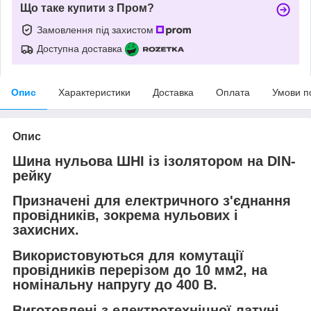
Що таке купити з Пром?
Замовлення під захистом
Доступна доставка
Опис
Характеристики
Доставка
Оплата
Умови п
Опис
Шина нульова ШНІ із ізолятором на DIN-
рейку
Призначені для електричного з'єднання
провідників, зокрема нульових і
захисних.
Використовуються для комутації
провідників перерізом до 10 мм2, на
номінальну напругу до 400 В.
Виготовлені з електротехнічної латуні,