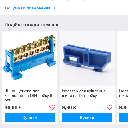
Всі умови повернення
Подібні товари компанії
Шина нульова для
Ізолятор для кріплення
Ізол
кріплення на DIN-рейку 8
шини на Din-рейку
шини
отв.
36,66
9,80
9,8
₴
₴
Купити
Купити