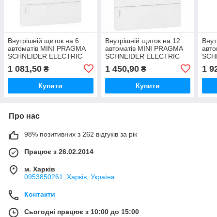
Внутрішній щиток на 6
Внутрішній щиток на 12
Внут
автоматів MINI PRAGMA
автоматів MINI PRAGMA
авт
SCHNEIDER ELECTRIC
SCHNEIDER ELECTRIC
SCH
(білі двері)
(білі двері)
(білі
1 081,50
1 450,90
1 9
₴
₴
Купити
Купити
Про нас
98% позитивних з 262 відгуків за рік
Працює з 26.02.2014
м. Харків
0953850261, Харків, Україна
Контакти
Сьогодні працює з 10:00 до 15:00