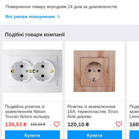
Повернення товару впродовж 14 днів за домовленістю
Всі умови повернення
Подібні товари компанії
Подвійна розетка із
Розетка із заземленням
Подв
заземленням Nilson
16А, термопластик, Enzo
заз
Touran білого кольору
біле дерево
Linn
139,53
120,10
168
₴
₴
155,04 ₴
Купити
Купити