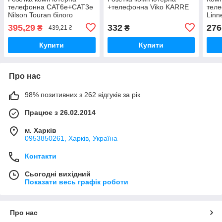
телефонна CAT6e+CAT3e
+телефонна Viko KARRE
теле
Nilson Touran білого
Linn
кольору
395,29
332
276
₴
₴
439,21 ₴
Купити
Купити
Про нас
98% позитивних з 262 відгуків за рік
Працює з 26.02.2014
м. Харків
0953850261, Харків, Україна
Контакти
Сьогодні вихідний
Показати весь графік роботи
Про нас