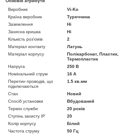
Основні атрибути
Виробник
Vi-Ko
Країна виробник
Туреччина
Заземлення
Ні
Захисна кришка
Ні
Кількість роз'ємів
2
Матеріал контакту
Латунь
Матеріал корпусу
Полікарбонат, Пластик,
Термопластик
Напруга
250 В
Номінальний струм
16 А
Перетин проводів, що
1.5 кв.мм
підключаються
Стан
Новий
Спосіб установки
Вбудований
Термін служби
20 років
Ступінь захисту IP
20
Колір корпусу
Білий
Частота струму
50 Гц