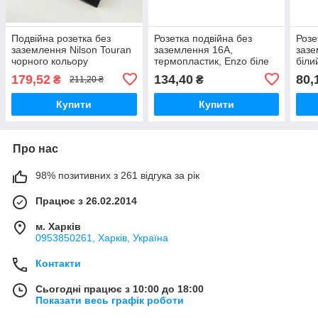
Подвійна розетка без
Розетка подвійна без
Розе
заземлення Nilson Touran
заземлення 16А,
зазе
чорного кольору
термопластик, Enzo біле
біли
дерево
179,52
134,40
80,
₴
₴
211,20 ₴
Купити
Купити
Про нас
98% позитивних з 261 відгука за рік
Працює з 26.02.2014
м. Харків
0953850261, Харків, Україна
Контакти
Сьогодні працює з 10:00 до 18:00
Показати весь графік роботи