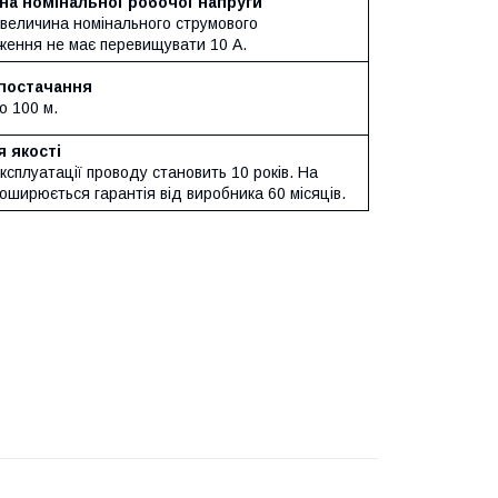
а номінальної робочої напруги
 величина номінального струмового
ження не має перевищувати 10 А.
постачання
по 100 м.
я якості
ксплуатації проводу становить 10 років. На
оширюється гарантія від виробника 60 місяців.