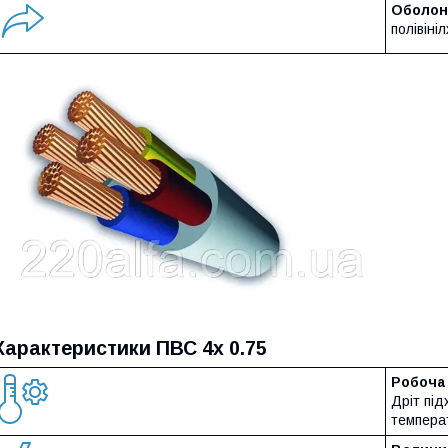
Оболон
полівіні
Характеристики ПВС 4х 0.75
Робоча
Дріт пі
температ