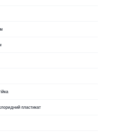
мм
м
ійка
лхлоридний пластикат