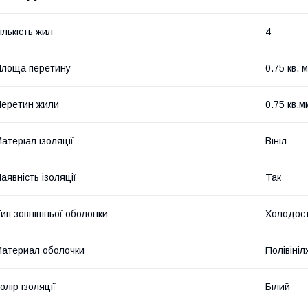
ількість жил
4
лоща перетину
0.75 кв. 
еретин жили
0.75 кв.м
атеріал ізоляції
Вініл
аявність ізоляції
Так
ип зовнішньої оболонки
Холодост
атериал оболочки
Полівіні
олір ізоляції
Білий