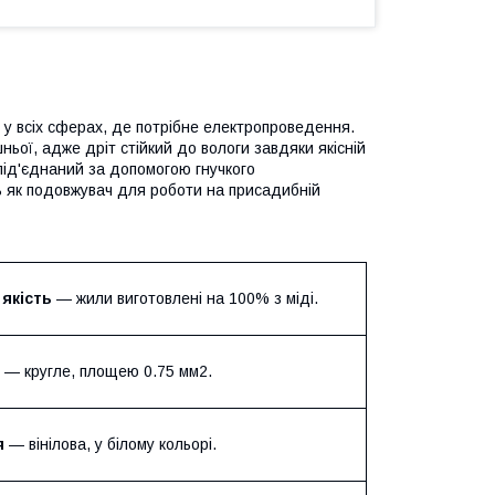
у всіх сферах, де потрібне електропроведення.
ьої, адже дріт стійкий до вологи завдяки якісній
 під'єднаний за допомогою гнучкого
ь як подовжувач для роботи на присадибній
 якість
— жили виготовлені на 100% з міді.
— кругле, площею 0.75 мм2.
я
— вінілова, у білому кольорі.