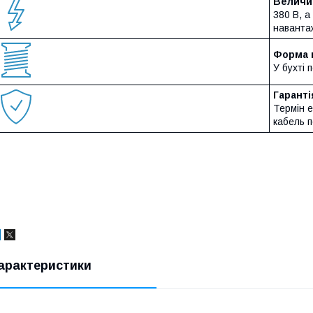
Величин
380 В, а
наванта
Форма 
У бухті 
Гаранті
Термін е
кабель п
арактеристики