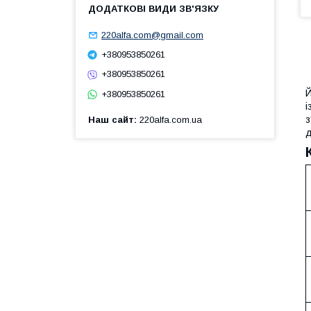
220alfa.com@gmail.com
+380953850261
+380953850261
М
Й
+380953850261
і
з
Наш сайт
220alfa.com.ua
д