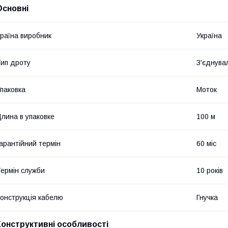
Основні
раїна виробник
Україна
ип дроту
З'єднува
паковка
Моток
лина в упаковке
100 м
арантійний термін
60 міс
ермін служби
10 років
онструкція кабелю
Гнучка
Конструктивні особливості