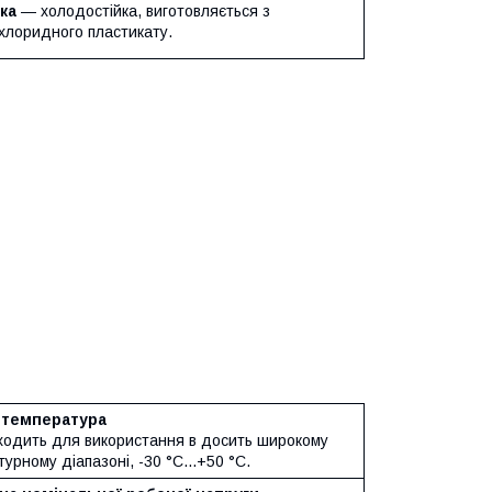
ка
— холодостійка, виготовляється з
лхлоридного пластикату.
 температура
дходить для використання в досить широкому
урному діапазоні, -30 °C...+50 °C.