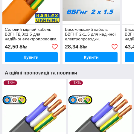
Силовий мідний кабель
Високоякісний кабель
Висо
ВВГНГД 3х1.5 для
ВВГНГ 2х1.5 для надійної
ВВГН
надійної електропроводки,
електропроводки.
наді
повноцінний переріз.
повн
42,50
28,34
43,
₴/м
₴/м
Одеса Каблекс.
Одес
Купити
Купити
Акційні пропозиції та новинки
–13%
–13%