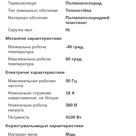
Термоізоляція
Полівінілхлорид
Тип зовнішньої оболонки
Теплостійка
Материал оболочки
Полівінілхлоридний
пластикат
Скрутка жил
Ні
Механічні характеристики
Мінімальна робоча
-40 град.
температура
Максимальна робоча
60 град.
температура
Електричні характеристики
Максимальная рабочая
50 Гц
частота
Номінальне струмове
16 А
навантаження, не більше
Номінальна робоча
380 В
напруга
Потужність
4100 Вт
Користувальницькі характеристики
Матеріал жили
Мідь