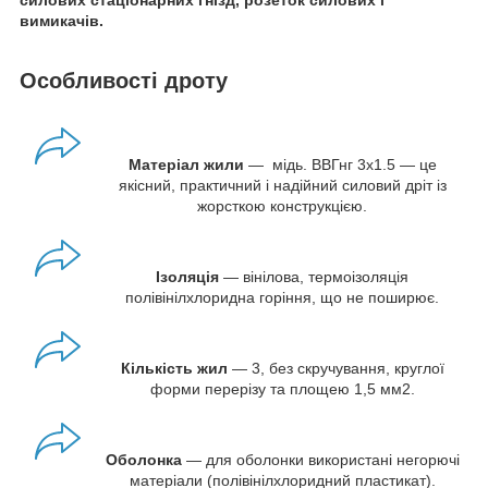
силових стаціонарних гнізд, розеток силових і
вимикачів.
Особливості дроту
Матеріал жили
— мідь. ВВГнг 3х1.5 — це
якісний, практичний і надійний силовий дріт із
жорсткою конструкцією.
Ізоляція
— вінілова, термоізоляція
полівінілхлоридна горіння, що не поширює.
Кількість жил
— 3, без скручування, круглої
форми перерізу та площею 1,5 мм
2
.
Оболонка
— для оболонки використані негорючі
матеріали (полівінілхлоридний пластикат).