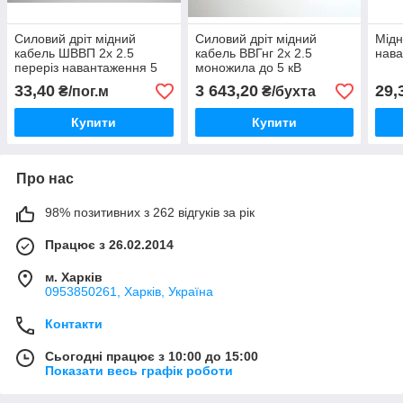
Силовий дріт мідний
Силовий дріт мідний
Мідн
кабель ШВВП 2х 2.5
кабель ВВГнг 2х 2.5
нава
переріз навантаження 5
моножила до 5 кВ
кВт.
навантаження потужність.
33,40
3 643,20
29,
₴/пог.м
₴/бухта
Бухта 100 м.
Купити
Купити
Про нас
98% позитивних з 262 відгуків за рік
Працює з 26.02.2014
м. Харків
0953850261, Харків, Україна
Контакти
Сьогодні працює з 10:00 до 15:00
Показати весь графік роботи