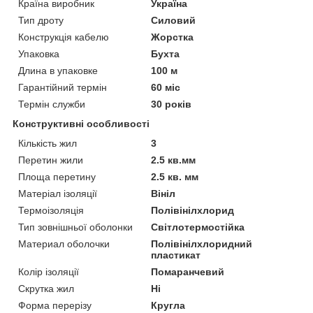
Країна виробник
Україна
Тип дроту
Силовий
Конструкція кабелю
Жорстка
Упаковка
Бухта
Длина в упаковке
100 м
Гарантійний термін
60 міс
Термін служби
30 років
Конструктивні особливості
Кількість жил
3
Перетин жили
2.5 кв.мм
Площа перетину
2.5 кв. мм
Матеріал ізоляції
Вініл
Термоізоляція
Полівінілхлорид
Тип зовнішньої оболонки
Світлотермостійка
Материал оболочки
Полівінілхлоридний
пластикат
Колір ізоляції
Помаранчевий
Скрутка жил
Ні
Форма перерізу
Кругла