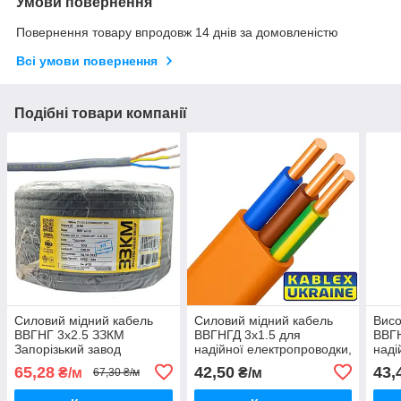
Умови повернення
Повернення товару впродовж 14 днів за домовленістю
Всі умови повернення
Подібні товари компанії
Силовий мідний кабель
Силовий мідний кабель
Висо
ВВГНГ 3х2.5 ЗЗКМ
ВВГНГД 3х1.5 для
ВВГН
Запорізький завод
надійної електропроводки,
наді
кольорових металів
повноцінний переріз.
повн
65,28
42,50
43,
₴/м
₴/м
67,30 ₴/м
повноцінний
Одеса Каблекс.
Одес