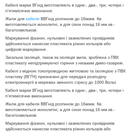
Кабелі марки ВГнгд виготовляють в одне-, два-, три, чотири і
п'ятимісячне виконання.
Жили для
кабеля
ВВГнгд розтином до 16ммм. Кв
виготовляються монолитні, а для сінок понад 16 мм.кв.-
багатохвилькові.
Маркування фазних, нульових і заземляних провідників
здійснюється нанесом пластиката різних кольорів або
цифрові маркування.
Загальна ізоляція, також як ізоляція жила, зроблена з ПВХ
пластикату непідтримуючої горіння з низьким димо-газарем.
Кабелі з мідною токопроводною житловою та ізоляцією з ПВХ
пластику (ВГҐН) призначені для передачі розподілу
електроенергії в мережах змінного стресу до 1000 Вольт.
Кабелі марки ВГнгд виготовляють в одне-, два-, три, чотири і
п'ятимісячне виконання.
Жили для кабеля ВВГнгд розтином до 16ммм. Кв
виготовляються монолитні, а для сінок понад 16 мм.кв.-
багатохвилькові.
Маркування фазних, нульових і заземляних провідників
здійснюється нанесом пластиката різних кольорів або