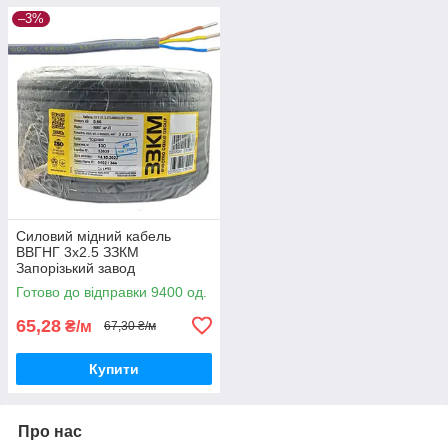
–3%
Силовий мідний кабель
ВВГНГ 3х2.5 ЗЗКМ
Запорізький завод
кольорових металів
Готово до відправки 9400 од.
повноцінний
65,28
₴/м
67,30 ₴/м
Купити
Про нас