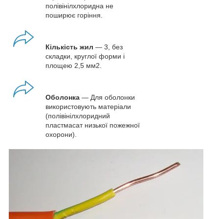
полівінілхлоридна не
поширює горіння.
Кількість жил
— 3, без
складки, круглої форми і
площею 2,5 мм
2
.
Оболонка
— Для оболонки
використовують матеріали
(полівінілхлоридний
пластмасат низької пожежної
охорони).