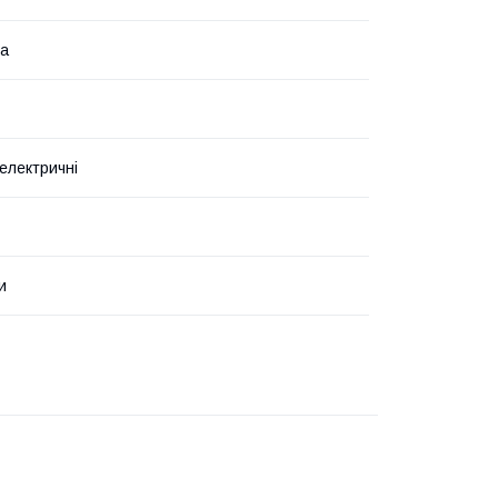
на
електричні
и