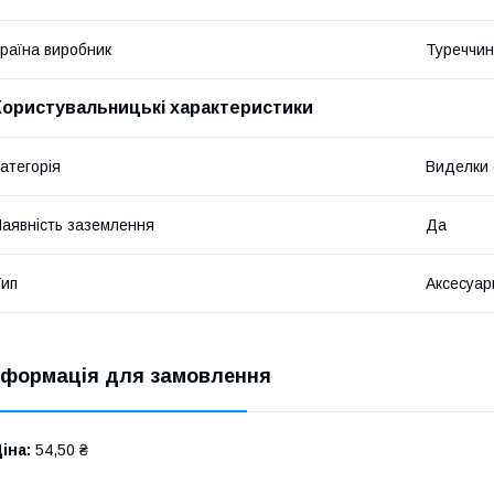
раїна виробник
Туреччи
Користувальницькі характеристики
атегорія
Виделки 
аявність заземлення
Да
ип
Аксесуар
нформація для замовлення
іна:
54,50 ₴