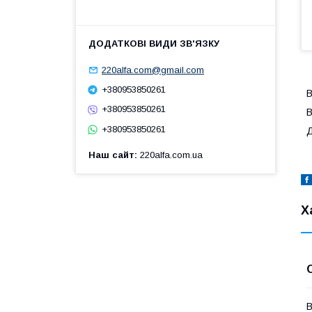
220alfa.com@gmail.com
+380953850261
В
+380953850261
В
+380953850261
Д
Наш сайт
220alfa.com.ua
Х
В