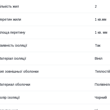
ількість жил
2
еретин жили
1 кв.мм
лоща перетину
1 кв. мм
аявність ізоляції
Так
атеріал ізоляції
Вініл
ип зовнішньої оболонки
Теплості
атериал оболочки
Полівіні
олір ізоляції
Чорний