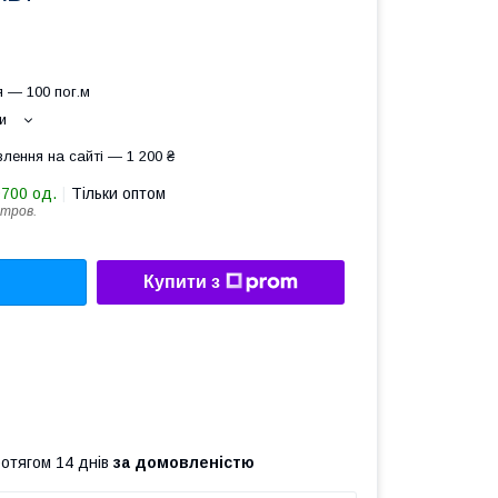
 — 100 пог.м
и
лення на сайті — 1 200 ₴
9700 од.
Тільки оптом
етров.
Купити з
ротягом 14 днів
за домовленістю