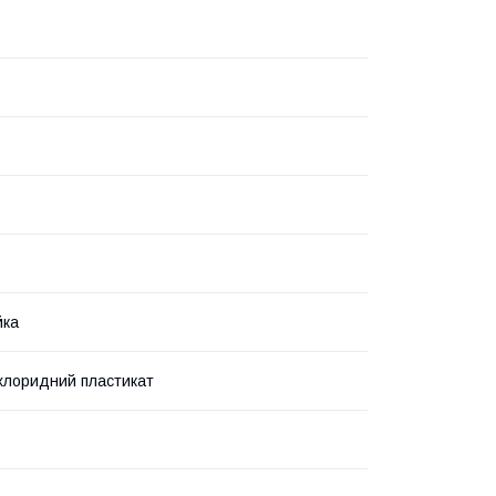
йка
лхлоридний пластикат