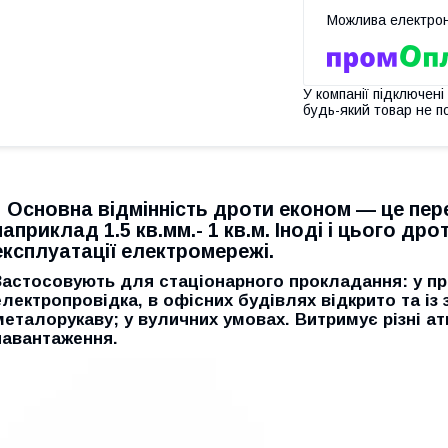
У компанії підключені
будь-який товар не п
Основна відмінність дроти економ — це пере
наприклад 1.5 кв.мм.- 1 кв.м. Іноді і цього др
експлуатації електромережі.
Застосовують для стаціонарного прокладання: у пр
електропровідка, в офісних будівлях відкрито та і
металорукаву; у вуличних умовах. Витримує різні ат
навантаження.