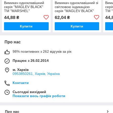
Вимикач одноклавішний
Вимикач одноклавішний зі
Вими
серія "MAGLEV BLACK"
світловою індикацією
сер
ТМ "MARSHEL"
серія "MAGLEV BLACK"
ТМ 
ТМ "MARSHEL"
44,88
62,04
44,
₴
₴
Купити
Купити
Про нас
98% позитивних з 262 відгуків за рік
Працює з 26.02.2014
м. Харків
0953850261, Харків, Україна
Контакти
Сьогодні вихідний
Показати весь графік роботи
Про нас