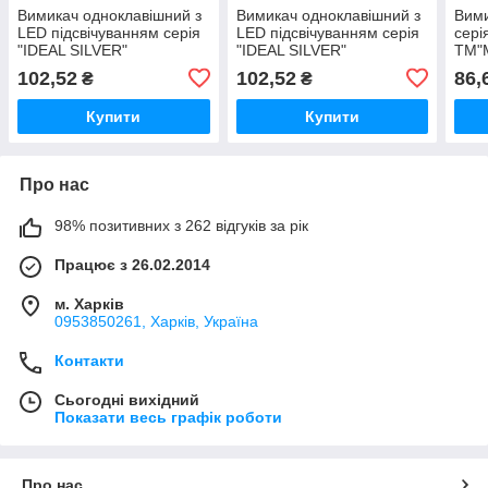
Вимикач одноклавішний з
Вимикач одноклавішний з
Вими
LED підсвічуванням серія
LED підсвічуванням серія
сері
"IDEAL SILVER"
"IDEAL SILVER"
ТМ"
ТМ"MARSHEL"
ТМ"MARSHEL"
102,52
102,52
86,
₴
₴
Купити
Купити
Про нас
98% позитивних з 262 відгуків за рік
Працює з 26.02.2014
м. Харків
0953850261, Харків, Україна
Контакти
Сьогодні вихідний
Показати весь графік роботи
Про нас