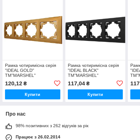
Рамка чотиримісна серія
Рамка чотиримісна серія
Рамк
"IDEAL GOLD"
"IDEAL BLACK"
"IDE
ТМ"MARSHEL"
ТМ"MARSHEL"
ТМ"
120,12
117,04
117
₴
₴
Купити
Купити
Про нас
98% позитивних з 262 відгуків за рік
Працює з 26.02.2014