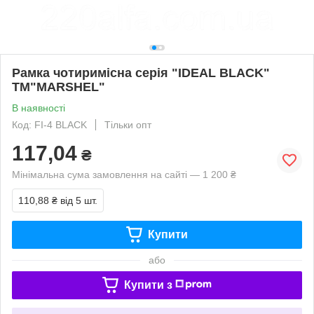
Рамка чотиримісна серія "IDEAL BLACK"
ТМ"MARSHEL"
В наявності
Код: FI-4 BLACK
Тільки опт
117,04
₴
Мінімальна сума замовлення на сайті — 1 200 ₴
110,88 ₴
від 5 шт.
Купити
або
Купити з