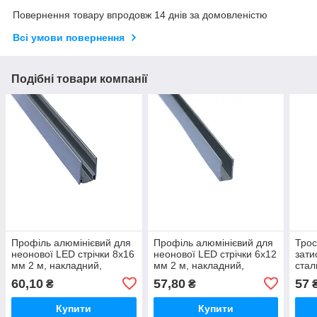
Повернення товару впродовж 14 днів за домовленістю
Всі умови повернення
Подібні товари компанії
Профіль алюмінієвий для
Профіль алюмінієвий для
Трос
неонової LED стрічки 8х16
неонової LED стрічки 6х12
зати
мм 2 м, накладний,
мм 2 м, накладний,
стал
срібний
срібний
сріб
60,10
57,80
57
₴
₴
Купити
Купити