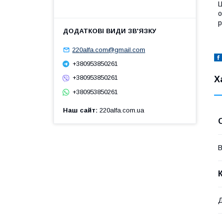
Ц
о
р
220alfa.com@gmail.com
+380953850261
+380953850261
Х
+380953850261
Наш сайт
220alfa.com.ua
В