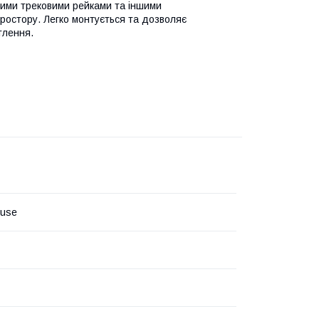
ними трековими рейками та іншими
ростору. Легко монтується та дозволяє
тлення.
ouse