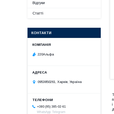
Відгуки
Статті
КОНТАКТИ
220Альфа
0953850261, Харків, Україна
Т
п
і
+380 (95) 385-02-61
д
WhatsApp. Telegram