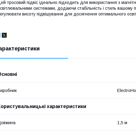
ей тросовий підвіс ідеально підходить для використання з магніт
світлювальними системами, додаючи стабільність і стиль вашому п
егулювати висоту підвішування для досягнення оптимального осві
арактеристики
Основні
иробник
ElectroH
Користувальницькі характеристики
Довжина
1,5 м