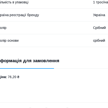
ількість в упаковці
1 трос/на
раїна реєстрації бренду
Україна
олір
Срібний
олір основи
срібний
нформація для замовлення
іна:
76,20 ₴