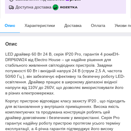
Доступна доставка
Опис
Характеристики
Доставка
Оплата
Умови п
Опис
LED драйвер 60 Вт 24 В, серія IP20 Pro, гарантія 4 рокиEH-
DRP60W24 від Electro House – це надійне рішення для
стабільного живлення світлодіодних пристроїв. Завдяки
потужності 60 Вт і вихідній напрузі 24 В (струм 2,5 A, частота
50/60 Гц ), він забезпечує ефективну та безпечну роботу LED-
освітлення. Драйвер працює в широкому діапазоні вхідної
напруги від 110V до 260V, що дозволяє використовувати його
в різних електромережах.
Корпус пристрою відповідає класу захисту IP20 , що підходить
для встановлення у внутрішніх приміщеннях. Висока якість
комплектуючих та продумана конструкція роблять цей
драйвер довговічним і безпечним у використанні. Серія Pro
гарантує надійну роботу пристрою протягом усього терміну
експлуатації, а 4-річна гарантія підтверджує його високу