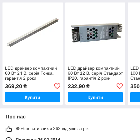
LED драйвер компактний
LED драйвер компактний
LED 
60 Вт 24 В, серія Тонка,
60 Вт 12 В, серія Стандарт
100 
гарантія 2 роки
IP20, гарантія 2 роки
Стан
роки
369,20
232,90
350
₴
₴
Купити
Купити
Про нас
98% позитивних з 262 відгуків за рік
Працює з 26.02.2014