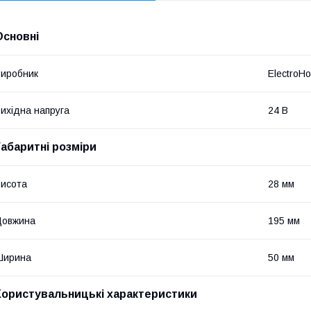
Основні
иробник
ElectroH
ихідна напруга
24 В
Габаритні розміри
исота
28 мм
Довжина
195 мм
Ширина
50 мм
Користувальницькі характеристики