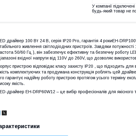
У компанії підключені
будь-який товар не п
ED драйвер 100 Вт 24 В, серія IP20 Pro, гарантія 4 рокиEH-DRP10
табільного живлення світлодіодних пристроїв. Завдяки потужності 10
астота 50/60 Гц ), він забезпечує ефективну та безпечну роботу 
іапазоні вхідної напруги від 110V до 260V, що дозволяє використо
орпус пристрою відповідає класу захисту IP20 , що підходить для
кість комплектуючих та продумана конструкція роблять цей драйвер
ro гарантує надійну роботу пристрою протягом усього терміну експл
исоку якість.
ED-драйвер EH-DRP60W12 – це вибір професіоналів для якісного та
арактеристики