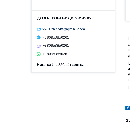
220alfa.com@gmail.com
+380953850261
L
с
+380953850261
ч
+380953850261
д
К
Наш сайт
220alfa.com.ua
я
P
в
L
Х