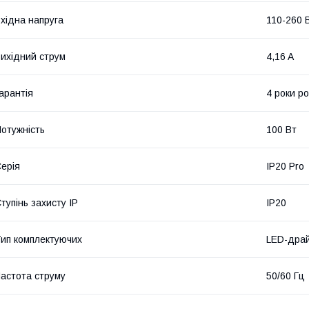
хідна напруга
110-260 
ихідний струм
4,16 A
арантія
4 роки ро
отужність
100 Вт
ерія
IP20 Pro
тупінь захисту IP
IP20
ип комплектуючих
LED-дра
астота струму
50/60 Гц