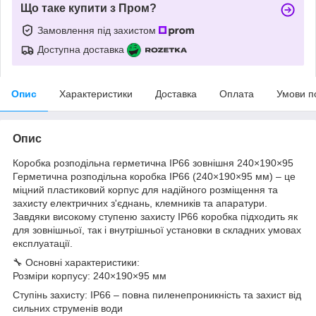
Що таке купити з Пром?
Замовлення під захистом
Доступна доставка
Опис
Характеристики
Доставка
Оплата
Умови п
Опис
Коробка розподільна герметична IP66 зовнішня 240×190×95
Герметична розподільна коробка IP66 (240×190×95 мм) – це
міцний пластиковий корпус для надійного розміщення та
захисту електричних з'єднань, клемників та апаратури.
Завдяки високому ступеню захисту IP66 коробка підходить як
для зовнішньої, так і внутрішньої установки в складних умовах
експлуатації.
🔧 Основні характеристики:
Розміри корпусу: 240×190×95 мм
Ступінь захисту: IP66 – повна пиленепроникність та захист від
сильних струменів води