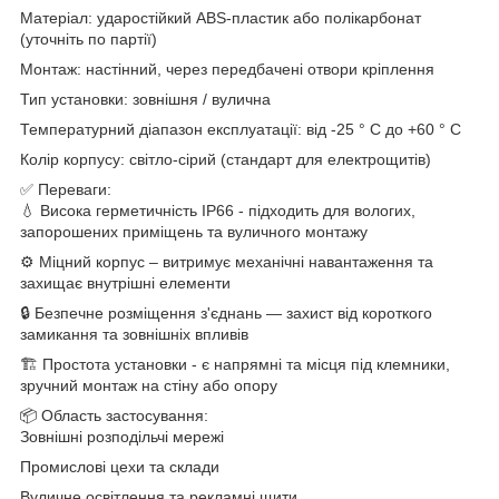
Матеріал: ударостійкий ABS-пластик або полікарбонат
(уточніть по партії)
Монтаж: настінний, через передбачені отвори кріплення
Тип установки: зовнішня / вулична
Температурний діапазон експлуатації: від -25 ° C до +60 ° C
Колір корпусу: світло-сірий (стандарт для електрощитів)
✅ Переваги:
💧 Висока герметичність IP66 - підходить для вологих,
запорошених приміщень та вуличного монтажу
⚙️ Міцний корпус – витримує механічні навантаження та
захищає внутрішні елементи
🔒 Безпечне розміщення з'єднань — захист від короткого
замикання та зовнішніх впливів
🏗️ Простота установки - є напрямні та місця під клемники,
зручний монтаж на стіну або опору
📦 Область застосування:
Зовнішні розподільчі мережі
Промислові цехи та склади
Вуличне освітлення та рекламні щити