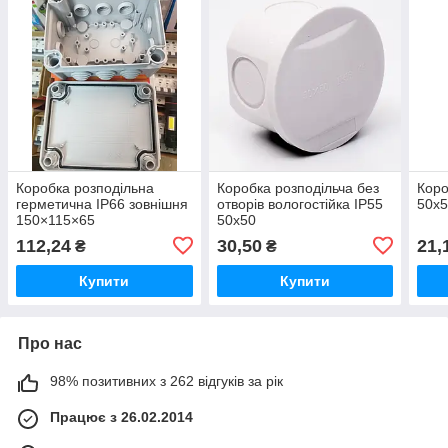
Коробка розподільна
Коробка розподільча без
Коро
герметична IP66 зовнішня
отворів вологостійка ІР55
50х5
150×115×65
50х50
112,24
30,50
21,
₴
₴
Купити
Купити
Про нас
98% позитивних з 262 відгуків за рік
Працює з 26.02.2014