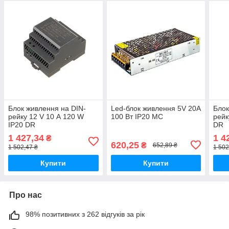
Блок живлення на DIN-
Led-блок живлення 5V 20A
Блок
рейку 12 V 10 А 120 W
100 Вт IP20 MC
рейк
IP20 DR
DR
1 427,34
1 4
₴
620,25
₴
652,89 ₴
1 502,47 ₴
1 502
Купити
Купити
Про нас
98% позитивних з 262 відгуків за рік