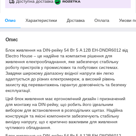
Доступна доставка
Опис
Характеристики
Доставка
Оплата
Умови п
Опис
Блок живлення на DIN-рейку 54 Вт 5 A 12В EH-DNDR6012 від
Electro House – це надійне та компактне рішення для
живлення електрообладнання, яке забезпечує стабільну
роботу пристроїв у промислових та побутових системах.
Завдяки широкому діапазону вхідної напруги він легко
адаптується до різних електромереж, а високий рівень
захисту від перевантажень гарантує довговічність та безпеку
експлуатації.
Цей блок живлення має ергономічний дизайн і призначений
для монтажу на DIN-рейку, що робить його ідеальним
вибором для встановлення в розподільчих щитах. Надійна
конструкція та якісні компоненти забезпечують стабільну
вихідну напругу, що є критично важливим для живлення
чутливого обладнання.
Блок живлення на DIN-рейку 54 Вт 5 A 12В EH-DNDR6012