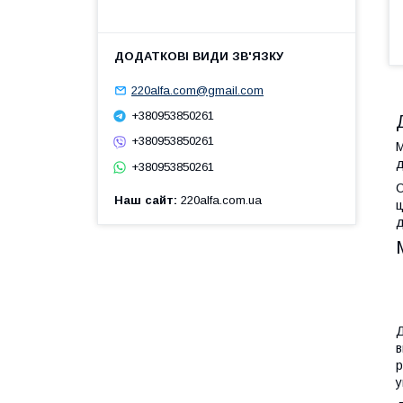
220alfa.com@gmail.com
+380953850261
+380953850261
М
д
+380953850261
С
Наш сайт
220alfa.com.ua
ц
д
Д
в
р
у