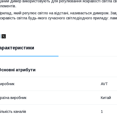
аний димер використовують для регулювання яскравості світла сві
лементів.
рилад, який регулює світло на відстані, називається димером. За
скравість світла будь-якого сучасного світлодіодного приладу: лампи
арактеристики
Основні атрибути
иробник
AVT
раїна виробник
Китай
ількість каналів
1