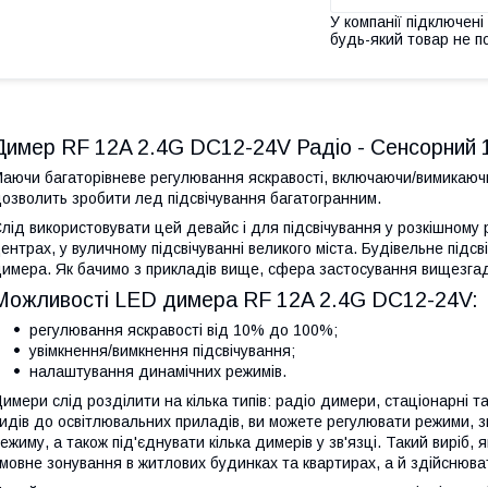
У компанії підключені
будь-який товар не п
Димер RF 12A 2.4G DC12-24V Радіо - Сенсорний 1
аючи багаторівневе регулювання яскравості, включаючи/вимикаюч
озволить зробити лед підсвічування багатогранним.
лід використовувати цей девайс і для підсвічування у розкішному р
ентрах, у вуличному підсвічуванні великого міста. Будівельне підсв
имера. Як бачимо з прикладів вище, сфера застосування вищезга
Можливості LED димера RF 12A 2.4G DC12-24V:
регулювання яскравості від 10% до 100%;
увімкнення/вимкнення підсвічування;
налаштування динамічних режимів.
имери слід розділити на кілька типів: радіо димери, стаціонарні т
идів до освітлювальних приладів, ви можете регулювати режими, зм
ежиму, а також під'єднувати кілька димерів у зв'язці. Такий виріб,
мовне зонування в житлових будинках та квартирах, а й здійснюва