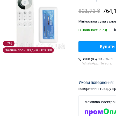
764,
821,71 ₴
Мінімальна сума замов
В наявності 6 од.
Ті
–7%
Купити
Залишилось
0
0
днів
0
0
0
0
0
0
+380 (95) 385-02-61
WhatsApp. Telegram
повернення товару п