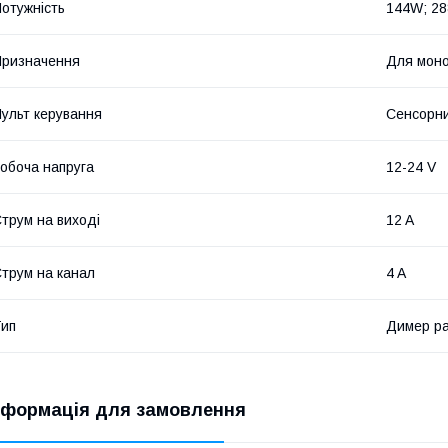
отужність
144W; 2
ризначення
Для моно
ульт керування
Сенсорни
обоча напруга
12-24 V
трум на виході
12 A
трум на канал
4 A
ип
Димер ра
нформація для замовлення