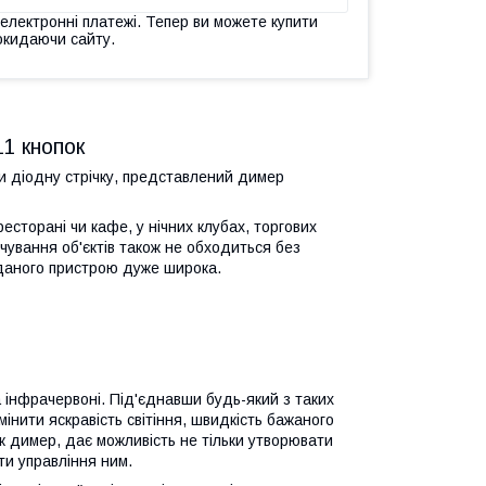
 електронні платежі. Тепер ви можете купити
окидаючи сайту.
1 кнопок
и діодну стрічку, представлений димер
есторані чи кафе, у нічних клубах, торгових
ічування об'єктів також не обходиться без
даного пристрою дуже широка.
а інфрачервоні. Під'єднавши будь-який з таких
інити яскравість світіння, швидкість бажаного
 як димер, дає можливість не тільки утворювати
ти управління ним.