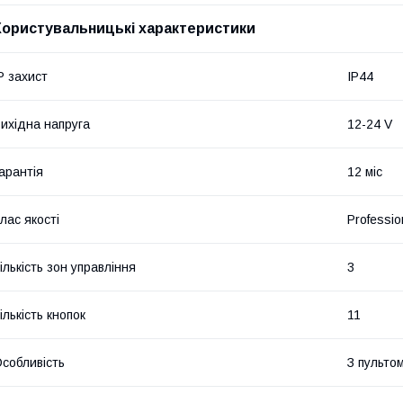
Користувальницькі характеристики
P захист
IP44
ихідна напруга
12-24 V
арантія
12 міс
лас якості
Professio
ількість зон управління
3
ількість кнопок
11
собливість
З пульто