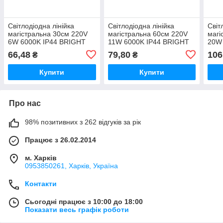
Світлодіодна лінійка
Світлодіодна лінійка
Світ
магістральна 30см 220V
магістральна 60см 220V
магі
6W 6000K IP44 BRIGHT
11W 6000K IP44 BRIGHT
20W
66,48
79,80
106
₴
₴
Купити
Купити
Про нас
98% позитивних з 262 відгуків за рік
Працює з 26.02.2014
м. Харків
0953850261, Харків, Україна
Контакти
Сьогодні працює з 10:00 до 18:00
Показати весь графік роботи