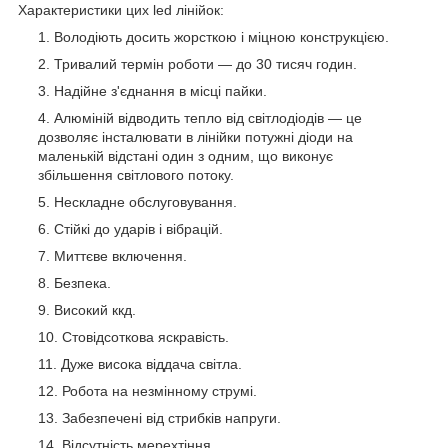
Характеристики цих led лінійок:
Володіють досить жорсткою і міцною конструкцією.
Тривалий термін роботи — до 30 тисяч годин.
Надійне з'єднання в місці пайки.
Алюміній відводить тепло від світлодіодів — це
дозволяє інсталювати в лінійки потужні діоди на
маленькій відстані один з одним, що виконує
збільшення світлового потоку.
Нескладне обслуговування.
Стійкі до ударів і вібрацій.
Миттєве включення.
Безпека.
Високий ккд.
Стовідсоткова яскравість.
Дуже висока віддача світла.
Робота на незмінному струмі.
Забезпечені від стрибків напруги.
Відсутність мерехтіння.