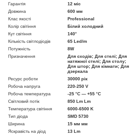
Гарантія
12 міс
Довжина
600 мм
Клас якості
Professional
Колір світіння
Білий холодний
Кут світіння
140°
Кількість світлодіодів
65 Led/m
Потужність
8W
Призначення
Для сходів; Для стелі; Для
натяжної стелі; Для столу;
Для штор; Для кімнати; Для
дзеркала
Ресурс роботи
30000 рік
Робоча напруга
220-250 V
Робоча температура
-25 °C — +55 °C
Світловий потік
850 Lm Lm
Температура світіння
6000-6500 K
Тип діода
SMD 5730
Ширина
15 мм мм
Яскравість на діод
13 Lm