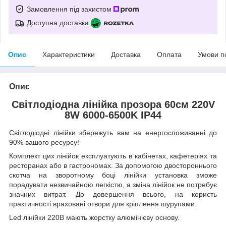
Замовлення під захистом
Доступна доставка
Опис
Характеристики
Доставка
Оплата
Умови п
Опис
Світлодіодна лінійка прозора 60см 220V
8W 6000-6500K IP44
Світлодіодні лінійки збережуть вам на енергоспоживанні до
90% вашого ресурсу!
Комплект цих лінійок експлуатують в кабінетах, кафетеріях та
ресторанах або в гастрономах. За допомогою двостороннього
скотча на зворотному боці лінійки установка зможе
порадувати незвичайною легкістю, а зміна лінійок не потребує
значних витрат. До довершення всього, на користь
практичності враховані отвори для кріплення шурупами.
Led лінійки 220В мають жорстку алюмінієву основу.