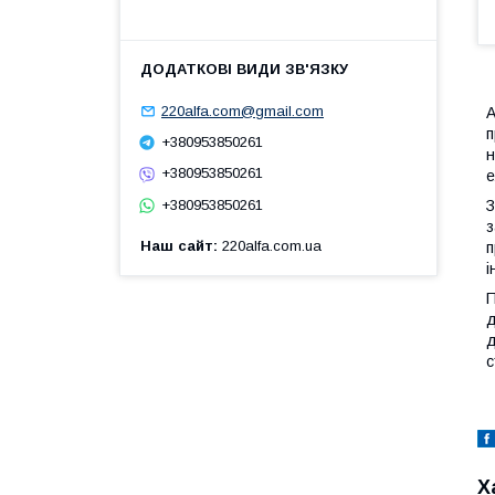
220alfa.com@gmail.com
А
п
+380953850261
н
+380953850261
е
З
+380953850261
з
Наш сайт
220alfa.com.ua
п
і
П
д
д
с
Х