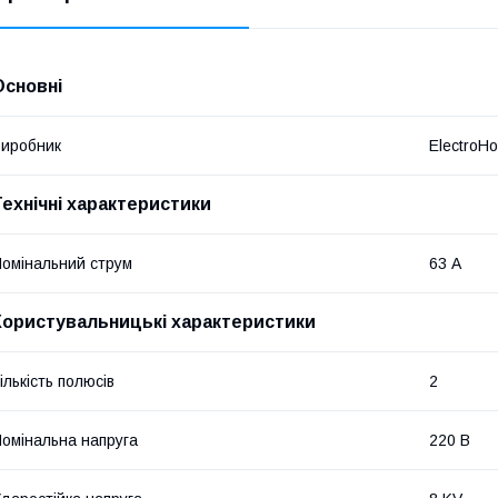
Основні
иробник
ElectroH
Технічні характеристики
омінальний струм
63 А
Користувальницькі характеристики
ількість полюсів
2
омінальна напруга
220 В