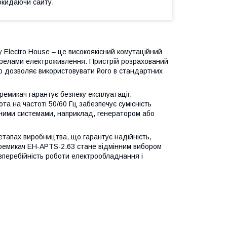
окидаючи сайту.
Electro House – це високоякісний комутаційний
ерелами електроживлення. Пристрій розрахований
що дозволяє використовувати його в стандартних
еремикач гарантує безпеку експлуатації,
та на частоті 50/60 Гц забезпечує сумісність
вними системами, наприклад, генератором або
 етапах виробництва, що гарантує надійність,
еремикач EH-APTS-2.63 стане відмінним вибором
зперебійність роботи електрообладнання і