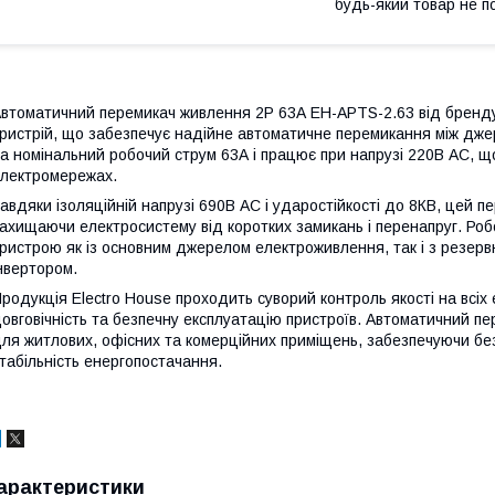
будь-який товар не п
втоматичний перемикач живлення 2Р 63А EH-APTS-2.63 від бренду 
ристрій, що забезпечує надійне автоматичне перемикання між дж
а номінальний робочий струм 63А і працює при напрузі 220В АС, 
лектромережах.
авдяки ізоляційній напрузі 690В АС і ударостійкості до 8КВ, цей п
ахищаючи електросистему від коротких замикань і перенапруг. Робо
ристрою як із основним джерелом електроживлення, так і з резер
нвертором.
родукція Electro House проходить суворий контроль якості на всіх
овговічність та безпечну експлуатацію пристроїв. Автоматичний п
ля житлових, офісних та комерційних приміщень, забезпечуючи бе
табільність енергопостачання.
арактеристики