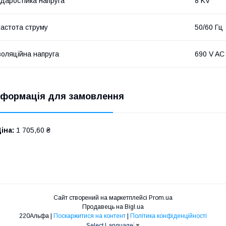
даростійка напруга
8 KV
астота струму
50/60 Гц
золяційна напруга
690 V AC
нформація для замовлення
іна:
1 705,60 ₴
Сайт створений на маркетплейсі
Prom.ua
Продавець на Bigl.ua
220Альфа |
Поскаржитися на контент
|
Політика конфіденційності
Select Language
▼