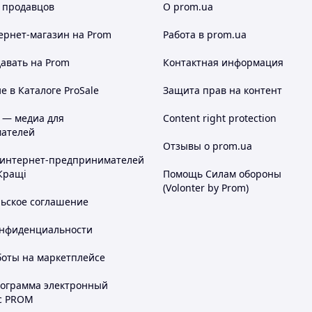
 продавцов
О prom.ua
ернет-магазин
на Prom
Работа в prom.ua
авать на Prom
Контактная информация
 в Каталоге ProSale
Защита прав на контент
 — медиа для
Content right protection
ателей
Отзывы о prom.ua
 интернет-предпринимателей
Кращі
Помощь Силам обороны
(Volonter by Prom)
льское соглашение
онфиденциальности
боты на маркетплейсе
рограмма электронный
с PROM