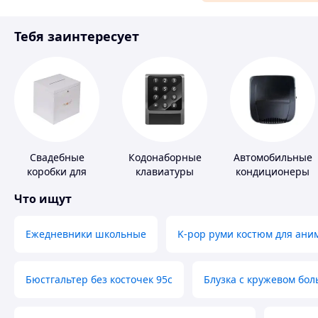
Материалы для ремонта
Тебя заинтересует
Спорт и отдых
Свадебные
Кодонаборные
Автомобильные
коробки для
клавиатуры
кондиционеры
денег
Что ищут
Ежедневники школьные
K-pop руми костюм для ани
Бюстгальтер без косточек 95с
Блузка с кружевом бо