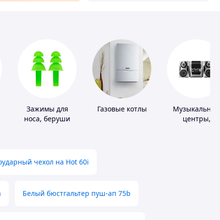
Зажимы для
Газовые котлы
Музыкальны
носа, беруши
центры,
для плавания
магнитолы
ударный чехол на Hot 60i
а
Белый бюстгальтер пуш-ап 75b