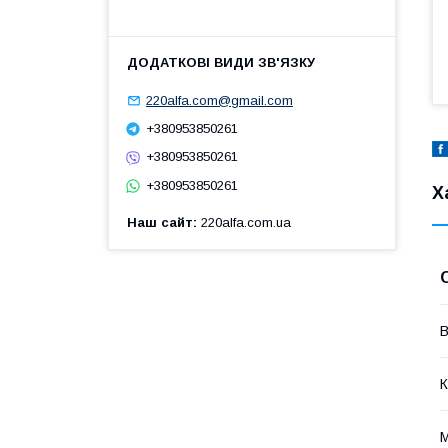
220alfa.com@gmail.com
+380953850261
+380953850261
+380953850261
Х
Наш сайт
220alfa.com.ua
В
К
М