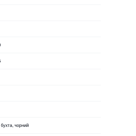
0
5
 бухта, чорний