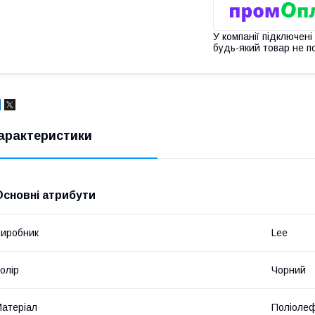
У компанії підключені
будь-який товар не п
арактеристики
Основні атрибути
иробник
Lee
олір
Чорний
атеріал
Поліолеф