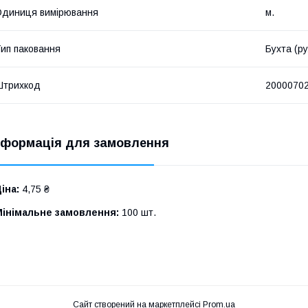
диниця вимірювання
м.
ип паковання
Бухта (р
Штрихкод
2000070
нформація для замовлення
іна:
4,75 ₴
Мінімальне замовлення:
100 шт.
Сайт створений на маркетплейсі
Prom.ua