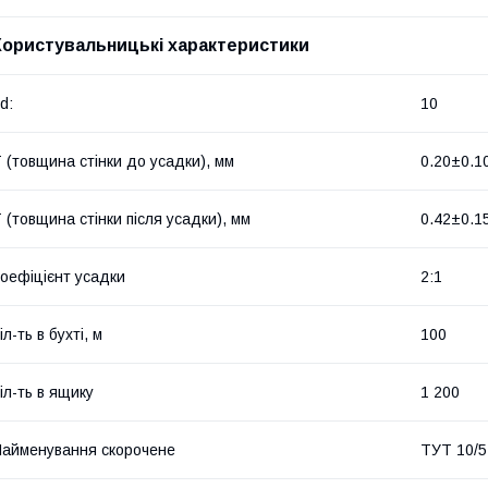
Користувальницькі характеристики
d:
10
 (товщина стінки до усадки), мм
0.20±0.1
 (товщина стінки після усадки), мм
0.42±0.1
оефіцієнт усадки
2:1
іл-ть в бухті, м
100
іл-ть в ящику
1 200
айменування скорочене
ТУТ 10/5