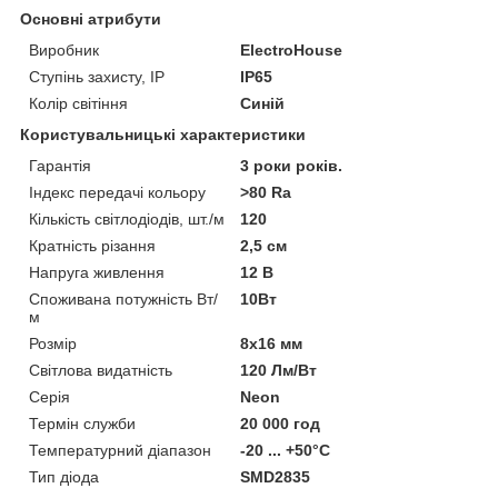
Основні атрибути
Виробник
ElectroHouse
Ступінь захисту, IP
IP65
Колір світіння
Синій
Користувальницькі характеристики
Гарантія
3 роки років.
Індекс передачі кольору
>80 Ra
Кількість світлодіодів, шт./м
120
Кратність різання
2,5 см
Напруга живлення
12 В
Споживана потужність Вт/
10Вт
м
Розмір
8х16 мм
Світлова видатність
120 Лм/Вт
Серія
Neon
Термін служби
20 000 год
Температурний діапазон
-20 ... +50°С
Тип діода
SMD2835