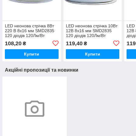
LED неонова стрічка 8Вт
LED неонова стрічка 10Вт
LED 
220 В 8х16 мм SMD2835
12В 8х16 мм SMD2835
12В
120 діодів 120Лм/Вт
120 діодів 120Лм/Вт
діод
теплий білий 3000K, серія
холодний білий 6500К,
біли
108,20
119,40
119
₴
₴
Neon, гарантія 3 роки
серія Neon, гарантія 3
гара
роки
Купити
Купити
Акційні пропозиції та новинки