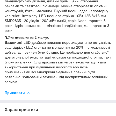
ландшафтному дизайні, дизайн приміщень, створення
реклами та святкової ілюмінації. Можна створювати об'ємні
конструкції, букви, малюнки. Гнучкий неон надає неповторну
чарівність інтер'єру. LED неонова стрічка 10Вт 12В 8х16 мм
SMD2835 120 діодів 120Лм/Вт синій, серія Neon, гарантія 3
роки відрізняється економічністю і надійністю, має гарантію 3
роки.
*Ціна вказана за 1 метр.
Важливо!
LED драйвер повинен перевищувати по потужність
ваш відрізок LED стрічки не менше ніж на 20%, по можливості
цей запас повинен бути більше. Це необхідно для стабільної
довготривалої експлуатації як самої світлодіодної стрічки, так і
блоку живлення. Слід враховувати умови експлуатації - для
використання при підвищеній вологості або поза
приміщеннями всі електричні з'єднання повинні бути
ретельно ізольовані й захищені від несприятливих зовнішніх
впливів.
Приховати
Характеристики