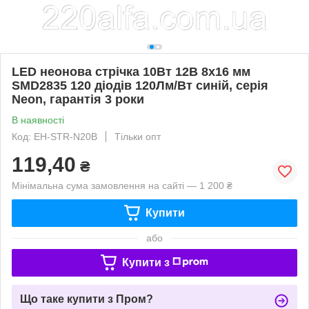
LED неонова стрічка 10Вт 12В 8х16 мм
SMD2835 120 діодів 120Лм/Вт синій, серія
Neon, гарантія 3 роки
В наявності
Код: EH-STR-N20B
Тільки опт
119,40
₴
Мінімальна сума замовлення на сайті — 1 200 ₴
Купити
або
Купити з
Що таке купити з Пром?