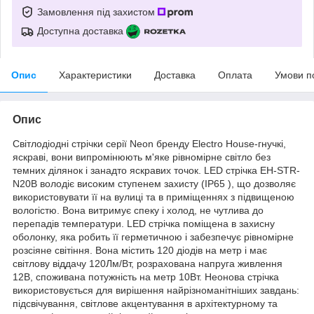
Замовлення під захистом
Доступна доставка
Опис
Характеристики
Доставка
Оплата
Умови п
Опис
Світлодіодні стрічки серії Neon бренду Electro House-гнучкі,
яскраві, вони випромінюють м'яке рівномірне світло без
темних ділянок і занадто яскравих точок. LED стрічка EH-STR-
N20B володіє високим ступенем захисту (IP65 ), що дозволяє
використовувати її на вулиці та в приміщеннях з підвищеною
вологістю. Вона витримує спеку і холод, не чутлива до
перепадів температури. LED стрічка поміщена в захисну
оболонку, яка робить її герметичною і забезпечує рівномірне
розсіяне світіння. Вона містить 120 діодів на метр і має
світлову віддачу 120Лм/Вт, розрахована напруга живлення
12В, споживана потужність на метр 10Вт. Неонова стрічка
використовується для вирішення найрізноманітніших завдань:
підсвічування, світлове акцентування в архітектурному та