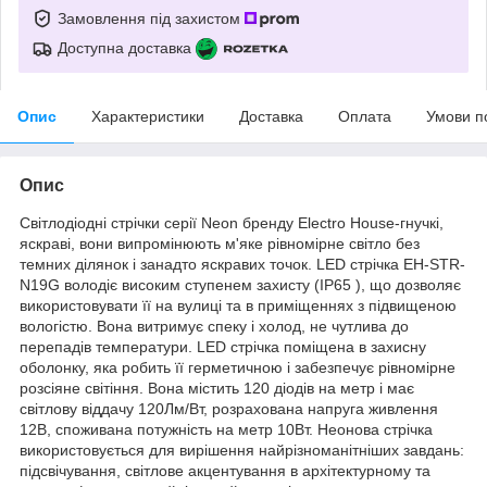
Замовлення під захистом
Доступна доставка
Опис
Характеристики
Доставка
Оплата
Умови п
Опис
Світлодіодні стрічки серії Neon бренду Electro House-гнучкі,
яскраві, вони випромінюють м'яке рівномірне світло без
темних ділянок і занадто яскравих точок. LED стрічка EH-STR-
N19G володіє високим ступенем захисту (IP65 ), що дозволяє
використовувати її на вулиці та в приміщеннях з підвищеною
вологістю. Вона витримує спеку і холод, не чутлива до
перепадів температури. LED стрічка поміщена в захисну
оболонку, яка робить її герметичною і забезпечує рівномірне
розсіяне світіння. Вона містить 120 діодів на метр і має
світлову віддачу 120Лм/Вт, розрахована напруга живлення
12В, споживана потужність на метр 10Вт. Неонова стрічка
використовується для вирішення найрізноманітніших завдань:
підсвічування, світлове акцентування в архітектурному та