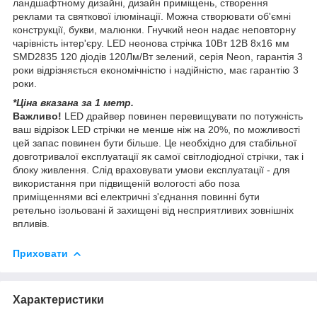
ландшафтному дизайні, дизайн приміщень, створення
реклами та святкової ілюмінації. Можна створювати об'ємні
конструкції, букви, малюнки. Гнучкий неон надає неповторну
чарівність інтер'єру. LED неонова стрічка 10Вт 12В 8х16 мм
SMD2835 120 діодів 120Лм/Вт зелений, серія Neon, гарантія 3
роки відрізняється економічністю і надійністю, має гарантію 3
роки.
*Ціна вказана за 1 метр.
Важливо!
LED драйвер повинен перевищувати по потужність
ваш відрізок LED стрічки не менше ніж на 20%, по можливості
цей запас повинен бути більше. Це необхідно для стабільної
довготривалої експлуатації як самої світлодіодної стрічки, так і
блоку живлення. Слід враховувати умови експлуатації - для
використання при підвищеній вологості або поза
приміщеннями всі електричні з'єднання повинні бути
ретельно ізольовані й захищені від несприятливих зовнішніх
впливів.
Приховати
Характеристики