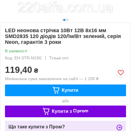
LED неонова стрічка 10Вт 12В 8х16 мм
SMD2835 120 діодів 120Лм/Вт зелений, серія
Neon, гарантія 3 роки
В наявності
Код: EH-STR-N19G
Тільки опт
119,40
₴
Мінімальна сума замовлення на сайті — 1 200 ₴
Купити
або
Купити з
Що таке купити з Пром?