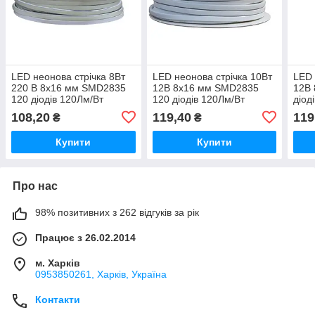
LED неонова стрічка 8Вт
LED неонова стрічка 10Вт
LED 
220 В 8х16 мм SMD2835
12В 8х16 мм SMD2835
12В
120 діодів 120Лм/Вт
120 діодів 120Лм/Вт
діод
теплий білий 3000K, серія
холодний білий 6500К,
біли
108,20
119,40
119
₴
₴
Neon, гарантія 3 роки
серія Neon, гарантія 3
гара
роки
Купити
Купити
Про нас
98% позитивних з 262 відгуків за рік
Працює з 26.02.2014
м. Харків
0953850261, Харків, Україна
Контакти