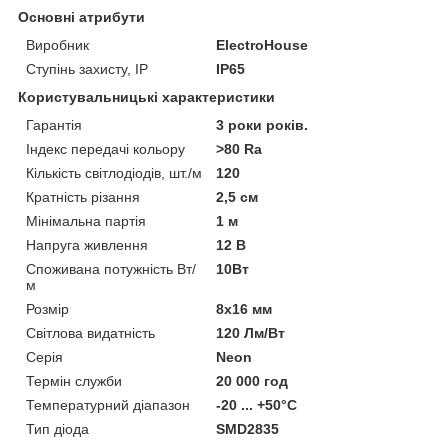
Основні атрибути
Виробник
ElectroHouse
Ступінь захисту, IP
IP65
Користувальницькі характеристики
Гарантія
3 роки років.
Індекс передачі кольору
>80 Ra
Кількість світлодіодів, шт./м
120
Кратність різання
2,5 см
Мінімальна партія
1 м
Напруга живлення
12 В
Споживана потужність Вт/
10Вт
м
Розмір
8х16 мм
Світлова видатність
120 Лм/Вт
Серія
Neon
Термін служби
20 000 год
Температурний діапазон
-20 ... +50°С
Тип діода
SMD2835