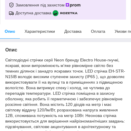
Замовлення під захистом
Доступна доставка
Опис
Характеристики
Доставка
Оплата
Умови п
Опис
Світлодіодні стрічки серії Neon бренду Electro House-гнучкі,
яскраві, вони випромінюють м'яке рівномірне світло без
темних ділянок і занадто яскравих точок. LED стрічка EH-STR-
N15IB володіє високим ступенем захисту (IP65 ), що дозволяє
використовувати її на вулиці та в приміщеннях з підвищеною
вологістю. Вона витримує спеку і холод, не чутлива до
перепадів температури. LED стрічка поміщена в захисну
оболонку, яка робить її герметичною і забезпечує рівномірне
розсіяне світіння. Вона містить 120 діодів на метр і має
світлову віддачу 120Лм/Вт, розрахована напруга живлення
12В, споживана потужність на метр 10Вт. Неонова стрічка
використовується для вирішення найрізноманітніших завдань:
підсвічування, світлове акцентування в архітектурному та