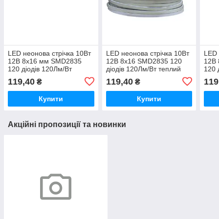
LED неонова стрічка 10Вт
LED неонова стрічка 10Вт
LED 
12В 8х16 мм SMD2835
12В 8х16 SMD2835 120
12В
120 діодів 120Лм/Вт
діодів 120Лм/Вт теплий
120 
холодний білий 6500К,
білий 3000K, серія Neon,
нейт
119,40
119,40
119
₴
₴
серія Neon, гарантія 3
гарантія 3 роки
сері
роки
роки
Купити
Купити
Акційні пропозиції та новинки