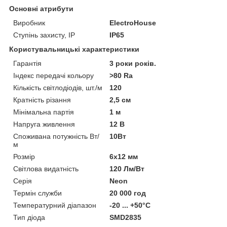
Основні атрибути
Виробник
ElectroHouse
Ступінь захисту, IP
IP65
Користувальницькі характеристики
Гарантія
3 роки років.
Індекс передачі кольору
>80 Ra
Кількість світлодіодів, шт./м
120
Кратність різання
2,5 см
Мінімальна партія
1 м
Напруга живлення
12 В
Споживана потужність Вт/
10Вт
м
Розмір
6х12 мм
Світлова видатність
120 Лм/Вт
Серія
Neon
Термін служби
20 000 год
Температурний діапазон
-20 ... +50°С
Тип діода
SMD2835