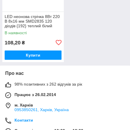
LED неонова стрічка 8Вт 220
В 8х16 мм SMD2835 120
діодів {192} теплий білий
3000K, серія Neon, гарантія 3
В наявності
роки
108,20
₴
Купити
Про нас
98% позитивних з 262 відгуків за рік
Працює з 26.02.2014
м. Харків
0953850261, Харків, Україна
Контакти