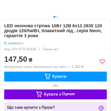
LED неонова стрічка 10Вт 12В 6х12 2835 120
діодів 120Лм/Вт, блакитний лід , серія Neon,
гарантія 3 роки
В наявності
Код: EH-STR-N15IB
Тільки опт
147,50
₴
Мінімальна сума замовлення на сайті — 1 200 ₴
Купити
або
Купити з
Що таке купити з Пром?