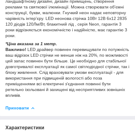
ландшафтному дизайні, дизайн приміщень, створення
реклами та святкової ілюмінації. Можна створювати об'ємні
конструкції, букви, малюнки. Гнучкий неон надає неповторну
чарівність інтер'єру. LED неонова стрічка 10Вт 12В 6х12 2835
120 діодів 120Лм/Вт, блакитний лід , серія Neon, гарантія 3
роки відрізняється економічністю і надійністю, має гарантію 3
роки.
*Ціна вказана за 1 метр.
Важливо!
LED драйвер повинен перевищувати по потужність
ваш відрізок LED стрічки не менше ніж на 20%, по можливості
цей запас повинен бути більше. Це необхідно для стабільної
довготривалої експлуатації як самої світлодіодної стрічки, так і
блоку живлення. Слід враховувати умови експлуатації - для
використання при підвищеній вологості або поза
приміщеннями всі електричні з'єднання повинні бути
ретельно ізольовані й захищені від несприятливих зовнішніх
впливів.
Приховати
Характеристики