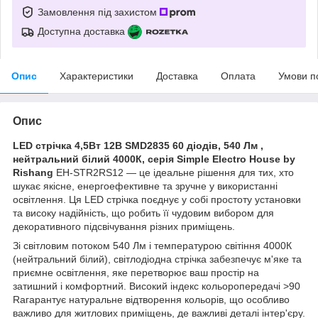
Замовлення під захистом
Доступна доставка
Опис
Характеристики
Доставка
Оплата
Умови п
Опис
LED стрічка 4,5Вт 12В SMD2835 60 діодів, 540 Лм ,
нейтральний білий 4000К, серія Simple Electro House by
Rishang
EH-STR2RS12 — це ідеальне рішення для тих, хто
шукає якісне, енергоефективне та зручне у використанні
освітлення. Ця LED стрічка поєднує у собі простоту установки
та високу надійність, що робить її чудовим вибором для
декоративного підсвічування різних приміщень.
Зі світловим потоком 540 Лм і температурою світіння 4000К
(нейтральний білий), світлодіодна стрічка забезпечує м'яке та
приємне освітлення, яке перетворює ваш простір на
затишний і комфортний. Високий індекс кольоропередачі >90
Raгарантує натуральне відтворення кольорів, що особливо
важливо для житлових приміщень, де важливі деталі інтер'єру.