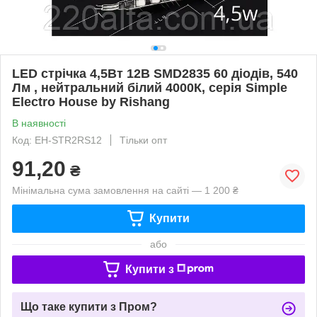
LED стрічка 4,5Вт 12В SMD2835 60 діодів, 540
Лм , нейтральний білий 4000К, серія Simple
Electro House by Rishang
В наявності
Код: EH-STR2RS12
Тільки опт
91,20
₴
Мінімальна сума замовлення на сайті — 1 200 ₴
Купити
або
Купити з
Що таке купити з Пром?