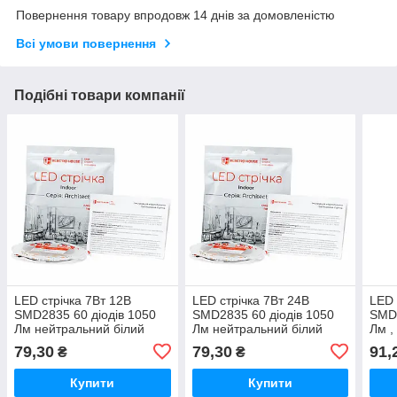
Повернення товару впродовж 14 днів за домовленістю
Всі умови повернення
Подібні товари компанії
LED стрічка 7Вт 12В
LED стрічка 7Вт 24В
LED 
SMD2835 60 діодів 1050
SMD2835 60 діодів 1050
SMD2
Лм нейтральний білий
Лм нейтральний білий
Лм ,
4000К, серія Architect,
4000К, серія Architect,
сері
79,30
79,30
91,
₴
₴
гарантія 3 роки
гарантія 3 роки
by R
Купити
Купити