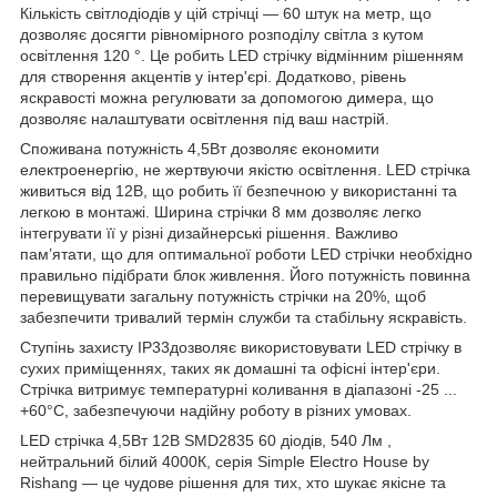
Кількість світлодіодів у цій стрічці — 60 штук на метр, що
дозволяє досягти рівномірного розподілу світла з кутом
освітлення 120 °. Це робить LED стрічку відмінним рішенням
для створення акцентів у інтер'єрі. Додатково, рівень
яскравості можна регулювати за допомогою димера, що
дозволяє налаштувати освітлення під ваш настрій.
Споживана потужність 4,5Вт дозволяє економити
електроенергію, не жертвуючи якістю освітлення. LED стрічка
живиться від 12В, що робить її безпечною у використанні та
легкою в монтажі. Ширина стрічки 8 мм дозволяє легко
інтегрувати її у різні дизайнерські рішення. Важливо
пам’ятати, що для оптимальної роботи LED стрічки необхідно
правильно підібрати блок живлення. Його потужність повинна
перевищувати загальну потужність стрічки на 20%, щоб
забезпечити тривалий термін служби та стабільну яскравість.
Ступінь захисту IP33дозволяє використовувати LED стрічку в
сухих приміщеннях, таких як домашні та офісні інтер'єри.
Стрічка витримує температурні коливання в діапазоні -25 ...
+60°С, забезпечуючи надійну роботу в різних умовах.
LED стрічка 4,5Вт 12В SMD2835 60 діодів, 540 Лм ,
нейтральний білий 4000К, серія Simple Electro House by
Rishang — це чудове рішення для тих, хто шукає якісне та