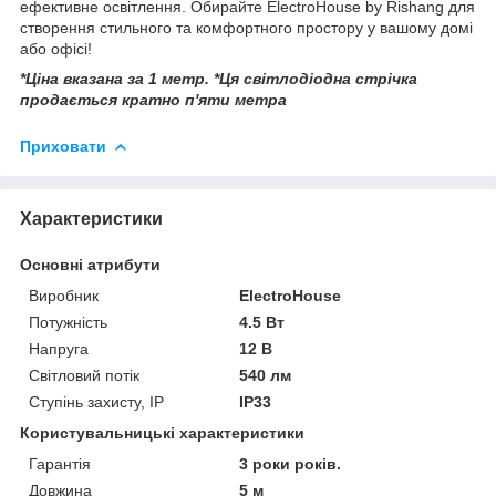
ефективне освітлення. Обирайте ElectroHouse by Rishang для
створення стильного та комфортного простору у вашому домі
або офісі!
*Ціна вказана за 1 метр. *Ця світлодіодна стрічка
продається кратно п'яти метра
Приховати
Характеристики
Основні атрибути
Виробник
ElectroHouse
Потужність
4.5 Вт
Напруга
12 В
Світловий потік
540 лм
Ступінь захисту, IP
IP33
Користувальницькі характеристики
Гарантія
3 роки років.
Довжина
5 м